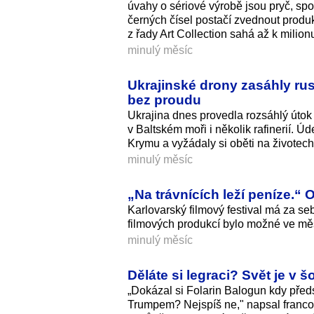
úvahy o sériové výrobě jsou pryč, sp
černých čísel postačí zvednout prod
z řady Art Collection sahá až k milionu
minulý měsíc
Ukrajinské drony zasáhly rus
bez proudu
Ukrajina dnes provedla rozsáhlý útok
v Baltském moři i několik rafinerií.
Krymu a vyžádaly si oběti na životech
minulý měsíc
„Na trávnících leží peníze.
Karlovarský filmový festival má za se
filmových produkcí bylo možné ve měst
minulý měsíc
Děláte si legraci? Svět je v
„Dokázal si Folarin Balogun kdy předs
Trumpem? Nejspíš ne," napsal francou