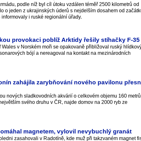
rmádu, podle níž byl cíl útoku vzdálen téměř 2500 kilometrů od
šlo o jeden z ukrajinských úderů s nejdelším dosahem od začátk
informovaly i ruské regionální úřady.
kou provokaci poblíž Arktidy řešily stíhačky F-35
f Wales v Norském moři se opakovaně přibližoval ruský hlídkový
k sonarových bójí a nereagoval na kontakt na mezinárodních
nín zahájila zarybňování nového pavilonu přesn
ou nových sladkovodních akvárií o celkovém objemu 160 metrů
 k největším svého druhu v ČR, najde domov na 2000 ryb ze
pomáhal magnetem, vylovil nevybuchlý granát
 poledni zasahovali v Radotíně, kde muž při takzvaném magnet fi