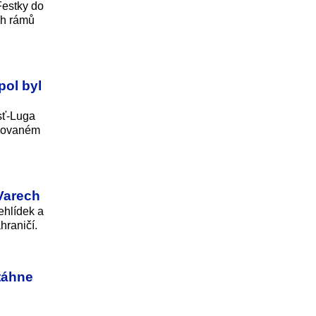
Festky do
ch rámů
pol byl
sť-Luga
upovaném
Varech
ehlídek a
hraničí.
otáhne