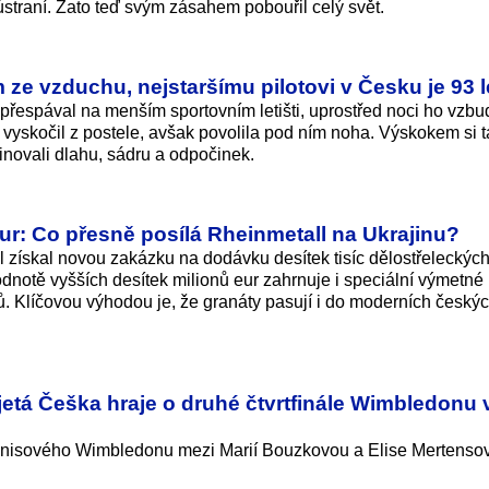
straní. Zato teď svým zásahem pobouřil celý svět.
m ze vzduchu, nejstaršímu pilotovi v Česku je 93 l
přespával na menším sportovním letišti, uprostřed noci ho vzbud
hle vyskočil z postele, avšak povolila pod ním noha. Výskokem si t
inovali dlahu, sádru a odpočinek.
eur: Co přesně posílá Rheinmetall na Ukrajinu?
získal novou zakázku na dodávku desítek tisíc dělostřeleckýc
dnotě vyšších desítek milionů eur zahrnuje i speciální výmetné
rů. Klíčovou výhodou je, že granáty pasují i do moderních český
etá Češka hraje o druhé čtvrtfinále Wimbledonu 
 tenisového Wimbledonu mezi Marií Bouzkovou a Elise Mertenso