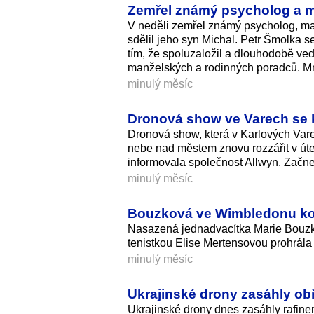
Zemřel známý psycholog a ma
V neděli zemřel známý psycholog, man
sdělil jeho syn Michal. Petr Šmolka 
tím, že spoluzaložil a dlouhodobě ve
manželských a rodinných poradců. Mno
minulý měsíc
Dronová show ve Varech se 
Dronová show, která v Karlových Vare
nebe nad městem znovu rozzářit v úte
informovala společnost Allwyn. Začne
minulý měsíc
Bouzková ve Wimbledonu konč
Nasazená jednadvacítka Marie Bouzko
tenistkou Elise Mertensovou prohrála 
minulý měsíc
Ukrajinské drony zasáhly obř
Ukrajinské drony dnes zasáhly rafineri