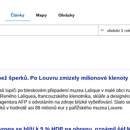
Články
Mapy
Obrázky
upež šperků. Po Louvru zmizely milionové klenoty 
esli lupiči po bleskovém přepadení muzea Lalique v malé obci n
a Reného Laliquea, francouzského klenotníka, skláře a designér
 agentura AFP s odvoláním na zdroje blízké vyšetřování. Stalo se
ků v hodnotě asi 88 milionů eur z pařížského muzea Louvre.
ropa se blíží k 5 % HDP na obranu, oznámil šéf