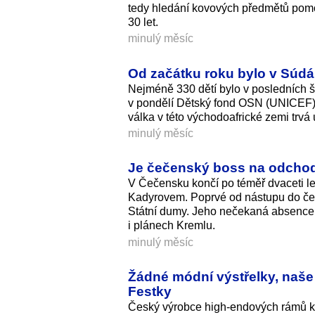
tedy hledání kovových předmětů pomoc
30 let.
minulý měsíc
Od začátku roku bylo v Súdá
Nejméně 330 dětí bylo v posledních 
v pondělí Dětský fond OSN (UNICEF). 
válka v této východoafrické zemi trvá 
minulý měsíc
Je čečenský boss na odchod
V Čečensku končí po téměř dvaceti l
Kadyrovem. Poprvé od nástupu do če
Státní dumy. Jeho nečekaná absence z
i plánech Kremlu.
minulý měsíc
Žádné módní výstřelky, naše 
Festky
Český výrobce high-endových rámů kol