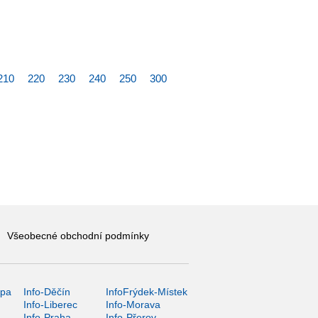
210
220
230
240
250
300
Všeobecné obchodní podmínky
ípa
Info-Děčín
InfoFrýdek-Místek
Info-Liberec
Info-Morava
Info-Praha
Info-Přerov