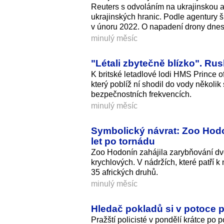
Reuters s odvoláním na ukrajinskou a
ukrajinských hranic. Podle agentury 
v únoru 2022. O napadení drony dnes 
minulý měsíc
"Létali zbytečně blízko". Rus
K britské letadlové lodi HMS Prince o
který poblíž ní shodil do vody několi
bezpečnostních frekvencích.
minulý měsíc
Symbolický návrat: Zoo Hodo
let po tornádu
Zoo Hodonín zahájila zarybňování dv
krychlových. V nádržích, které patří
35 afrických druhů.
minulý měsíc
Hledač pokladů si v potoce 
Pražští policisté v pondělí krátce po