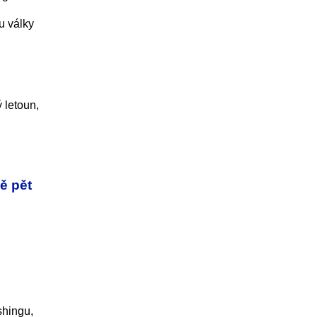
u války
 letoun,
ě pět
shingu,