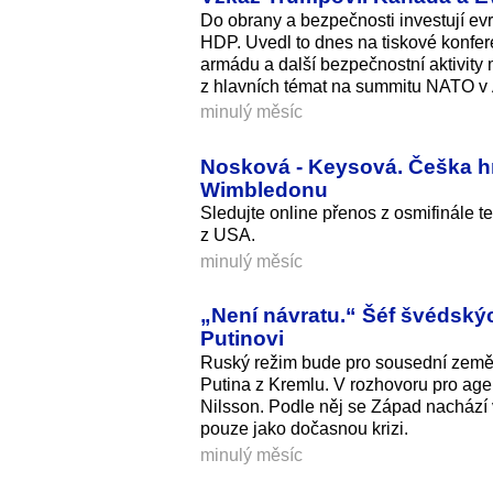
Do obrany a bezpečnosti investují ev
HDP. Uvedl to dnes na tiskové konfe
armádu a další bezpečnostní aktivity 
z hlavních témat na summitu NATO v A
minulý měsíc
Nosková - Keysová. Češka hr
Wimbledonu
Sledujte online přenos z osmifinál
z USA.
minulý měsíc
„Není návratu.“ Šéf švédský
Putinovi
Ruský režim bude pro sousední země 
Putina z Kremlu. V rozhovoru pro ag
Nilsson. Podle něj se Západ nachází 
pouze jako dočasnou krizi.
minulý měsíc