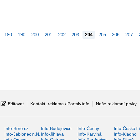
180
190
200
201
202
203
204
205
206
207
Editovat
Kontakt, reklama / Portaly.info
Naše reklamní prvky
Info-Brno.cz
Info-Budějovice
Info-Čechy
Info-Česká L
Info-Jablonec n.N.
Info-Jihlava
Info-Karviná
Info-Kladno
Info-Opava
Info-Ostrava
Info-Pardubice
Info-Plzeň