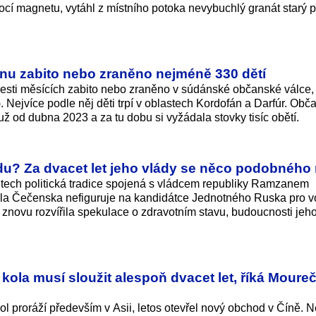
í magnetu, vytáhl z místního potoka nevybuchlý granát starý p
nu zabito nebo zraněno nejméně 330 dětí
šesti měsících zabito nebo zraněno v súdánské občanské válce,
Nejvíce podle něj děti trpí v oblastech Kordofán a Darfúr. Obč
už od dubna 2023 a za tu dobu si vyžádala stovky tisíc obětí.
u? Za dvacet let jeho vlády se něco podobného 
etech politická tradice spojená s vládcem republiky Ramzanem
la Čečenska nefiguruje na kandidátce Jednotného Ruska pro v
novu rozvířila spekulace o zdravotním stavu, budoucnosti jeho
kola musí sloužit alespoň dvacet let, říká Moure
 proráží především v Asii, letos otevřel nový obchod v Číně. N