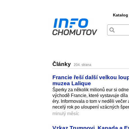
Katalog
Články
204. strana
Francie řeší další velkou lo
muzea Lalique
Šperky za několik milionů eur si odn
východě Francie, které vystavuje díl
éry. Informovala o tom v neděli večer
necelý rok po uloupení vzácných šper
minulý měsíc
Vzkaz Trumpovi. Kanada a Ev