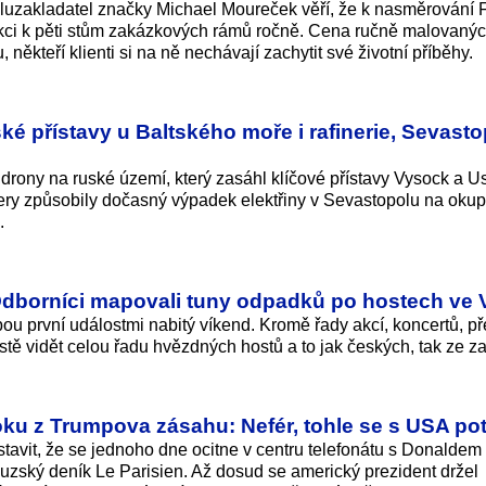
oluzakladatel značky Michael Moureček věří, že k nasměrování 
ukci k pěti stům zakázkových rámů ročně. Cena ručně malovaný
, někteří klienti si na ně nechávají zachytit své životní příběhy.
ké přístavy u Baltského moře i rafinerie, Sevasto
 drony na ruské území, který zasáhl klíčové přístavy Vysock a U
 Údery způsobily dočasný výpadek elektřiny v Sevastopolu na ok
.
“ Odborníci mapovali tuny odpadků po hostech ve 
bou první událostmi nabitý víkend. Kromě řady akcí, koncertů, př
ě vidět celou řadu hvězdných hostů a to jak českých, tak ze za
 šoku z Trumpova zásahu: Nefér, tohle se s USA p
tavit, že se jednoho dne ocitne v centru telefonátu s Donaldem
zský deník Le Parisien. Až dosud se americký prezident držel