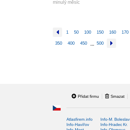
minulý měsíc
1
50
100
150
160
170
350
400
450
500
…
Přidat firmu
Smazat
Atlasfirem.info
Info-M. Boleslav
Info-Havířov
Info-Hradec Kr.
Info-Most
Info-Olomouc