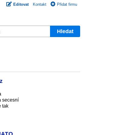
Editovat
Kontakt
Přidat firmu
Hledat
z
a
a secesní
 tak
 NATO