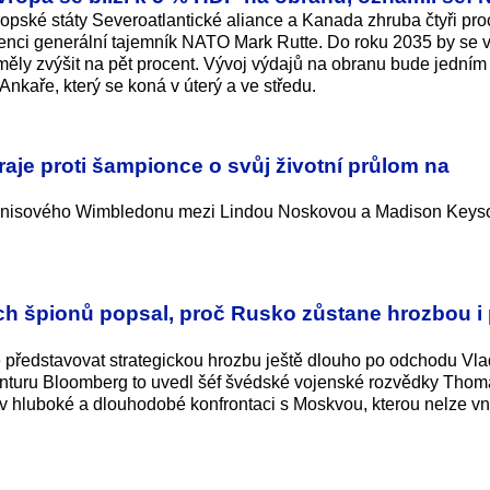
ropské státy Severoatlantické aliance a Kanada zhruba čtyři pro
renci generální tajemník NATO Mark Rutte. Do roku 2035 by se 
měly zvýšit na pět procent. Vývoj výdajů na obranu bude jedním
nkaře, který se koná v úterý a ve středu.
aje proti šampionce o svůj životní průlom na
e tenisového Wimbledonu mezi Lindou Noskovou a Madison Key
ch špionů popsal, proč Rusko zůstane hrozbou i
představovat strategickou hrozbu ještě dlouho po odchodu Vla
enturu Bloomberg to uvedl šéf švédské vojenské rozvědky Thom
v hluboké a dlouhodobé konfrontaci s Moskvou, kterou nelze v