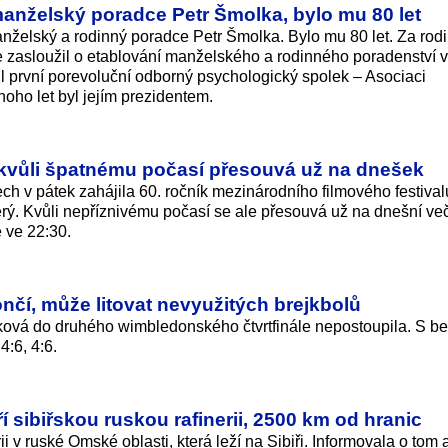
nželský poradce Petr Šmolka, bylo mu 80 let
želský a rodinný poradce Petr Šmolka. Bylo mu 80 let. Za rodi
se zasloužil o etablování manželského a rodinného poradenství 
dl první porevoluční odborný psychologický spolek – Asociaci
ho let byl jejím prezidentem.
kvůli špatnému počasí přesouvá už na dnešek
ch v pátek zahájila 60. ročník mezinárodního filmového festival
rý. Kvůli nepříznivému počasí se ale přesouvá už na dnešní več
 ve 22:30.
í, může litovat nevyužitých brejkbolů
vá do druhého wimbledonského čtvrtfinále nepostoupila. S be
4:6, 4:6.
í sibiřskou ruskou rafinerii, 2500 km od hranic
i v ruské Omské oblasti, která leží na Sibiři. Informovala o tom