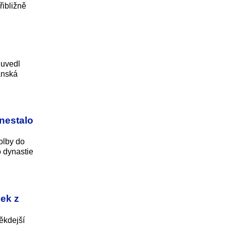
řibližně
 uvedl
anská
nestalo
olby do
 dynastie
ček z
ěkdejší