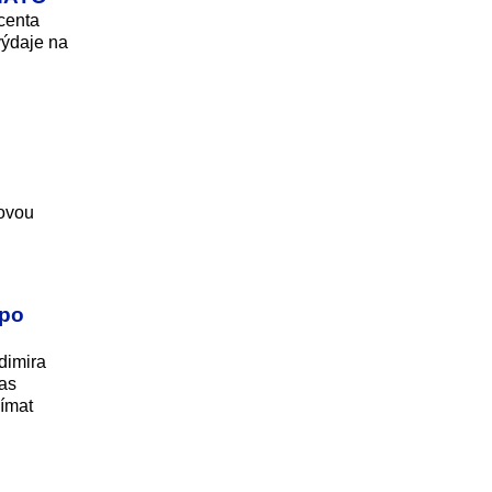
centa
výdaje na
sovou
 po
dimira
as
nímat