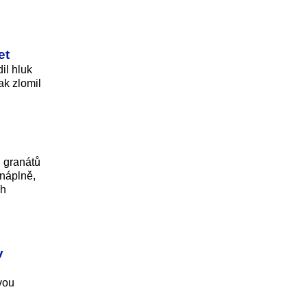
et
il hluk
ak zlomil
h granátů
 náplně,
ch
v
vou