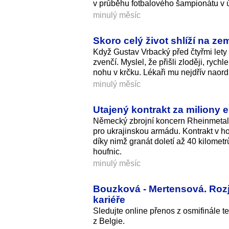
v průběhu fotbalového šampionátu v ú
minulý měsíc
Skoro celý život shlíží na ze
Když Gustav Vrbacký před čtyřmi lety 
zvenčí. Myslel, že přišli zloději, ryc
nohu v krčku. Lékaři mu nejdřív naord
minulý měsíc
Utajený kontrakt za miliony 
Německý zbrojní koncern Rheinmetall 
pro ukrajinskou armádu. Kontrakt v ho
díky nimž granát doletí až 40 kilomet
houfnic.
minulý měsíc
Bouzková - Mertensová. Rozj
kariéře
Sledujte online přenos z osmifinále
z Belgie.