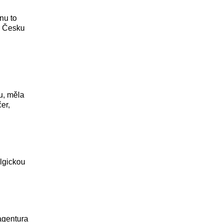
nu to
v Česku
u, měla
er,
lgickou
 agentura