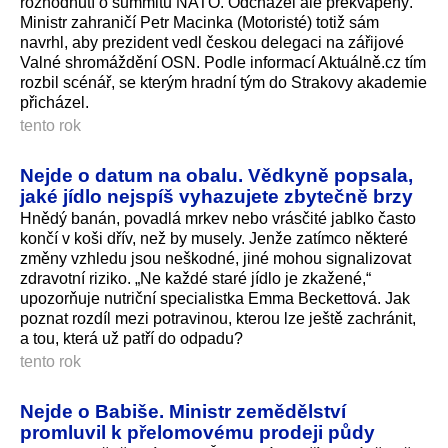
rozhodnutí o summitu NATO. Odcházel ale překvapený.
Ministr zahraničí Petr Macinka (Motoristé) totiž sám
navrhl, aby prezident vedl českou delegaci na zářijové
Valné shromáždění OSN. Podle informací Aktuálně.cz tím
rozbil scénář, se kterým hradní tým do Strakovy akademie
přicházel.
tento rok
Nejde o datum na obalu. Vědkyně popsala,
jaké jídlo nejspíš vyhazujete zbytečně brzy
Hnědý banán, povadlá mrkev nebo vrásčité jablko často
končí v koši dřív, než by musely. Jenže zatímco některé
změny vzhledu jsou neškodné, jiné mohou signalizovat
zdravotní riziko. „Ne každé staré jídlo je zkažené,“
upozorňuje nutriční specialistka Emma Beckettová. Jak
poznat rozdíl mezi potravinou, kterou lze ještě zachránit,
a tou, která už patří do odpadu?
tento rok
Nejde o Babiše. Ministr zemědělství
promluvil k přelomovému prodeji půdy