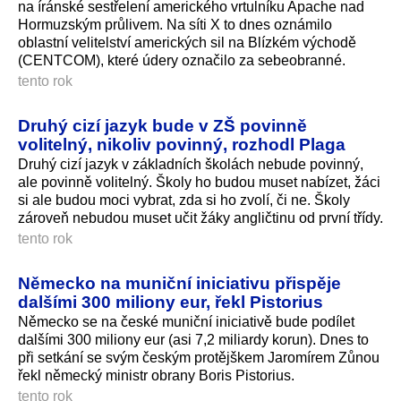
na íránské sestřelení amerického vrtulníku Apache nad
Hormuzským průlivem. Na síti X to dnes oznámilo
oblastní velitelství amerických sil na Blízkém východě
(CENTCOM), které údery označilo za sebeobranné.
tento rok
Druhý cizí jazyk bude v ZŠ povinně
volitelný, nikoliv povinný, rozhodl Plaga
Druhý cizí jazyk v základních školách nebude povinný,
ale povinně volitelný. Školy ho budou muset nabízet, žáci
si ale budou moci vybrat, zda si ho zvolí, či ne. Školy
zároveň nebudou muset učit žáky angličtinu od první třídy.
tento rok
Německo na muniční iniciativu přispěje
dalšími 300 miliony eur, řekl Pistorius
Německo se na české muniční iniciativě bude podílet
dalšími 300 miliony eur (asi 7,2 miliardy korun). Dnes to
při setkání se svým českým protějškem Jaromírem Zůnou
řekl německý ministr obrany Boris Pistorius.
tento rok