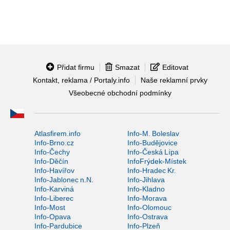
Přidat firmu
Smazat
Editovat
Kontakt, reklama / Portaly.info
Naše reklamní prvky
Všeobecné obchodní podmínky
Atlasfirem.info
Info-M. Boleslav
Info-Brno.cz
Info-Budějovice
Info-Čechy
Info-Česká Lípa
Info-Děčín
InfoFrýdek-Místek
Info-Havířov
Info-Hradec Kr.
Info-Jablonec n.N.
Info-Jihlava
Info-Karviná
Info-Kladno
Info-Liberec
Info-Morava
Info-Most
Info-Olomouc
Info-Opava
Info-Ostrava
Info-Pardubice
Info-Plzeň