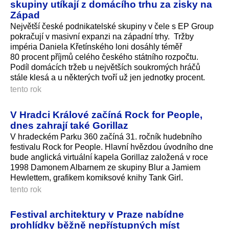
skupiny utíkají z domácího trhu za zisky na
Západ
Největší české podnikatelské skupiny v čele s EP Group
pokračují v masivní expanzi na západní trhy. Tržby
impéria Daniela Křetínského loni dosáhly téměř
80 procent příjmů celého českého státního rozpočtu.
Podíl domácích tržeb u největších soukromých hráčů
stále klesá a u některých tvoří už jen jednotky procent.
tento rok
V Hradci Králové začíná Rock for People,
dnes zahrají také Gorillaz
V hradeckém Parku 360 začíná 31. ročník hudebního
festivalu Rock for People. Hlavní hvězdou úvodního dne
bude anglická virtuální kapela Gorillaz založená v roce
1998 Damonem Albarnem ze skupiny Blur a Jamiem
Hewlettem, grafikem komiksové knihy Tank Girl.
tento rok
Festival architektury v Praze nabídne
prohlídky běžně nepřístupných míst