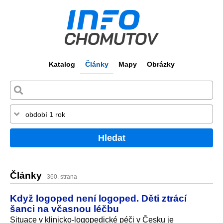
Katalog
Články
Mapy
Obrázky
Hledat
Články
360. strana
Když logoped není logoped. Děti ztrácí
šanci na včasnou léčbu
Situace v klinicko-logopedické péči v Česku je