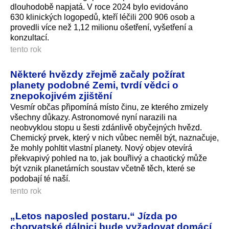
dlouhodobě napjatá. V roce 2024 bylo evidováno
630 klinických logopedů, kteří léčili 200 906 osob a
provedli více než 1,12 milionu ošetření, vyšetření a
konzultací.
tento rok
Některé hvězdy zřejmě začaly požírat
planety podobné Zemi, tvrdí vědci o
znepokojivém zjištění
Vesmír občas připomíná místo činu, ze kterého zmizely
všechny důkazy. Astronomové nyní narazili na
neobvyklou stopu u šesti zdánlivě obyčejných hvězd.
Chemický prvek, který v nich vůbec neměl být, naznačuje,
že mohly pohltit vlastní planety. Nový objev otevírá
překvapivý pohled na to, jak bouřlivý a chaotický může
být vznik planetárních soustav včetně těch, které se
podobají té naší.
tento rok
„Letos naposled postaru.“ Jízda po
chorvatské dálnici bude vyžadovat domácí