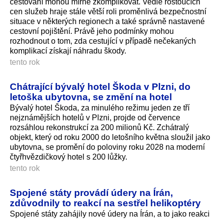
cestování mohou mírně zkomplikovat. Vedle rostoucích
cen služeb hraje stále větší roli proměnlivá bezpečnostní
situace v některých regionech a také správně nastavené
cestovní pojištění. Právě jeho podmínky mohou
rozhodnout o tom, zda cestující v případě nečekaných
komplikací získají náhradu škody.
tento rok
Chátrající bývalý hotel Škoda v Plzni, do
letoška ubytovna, se změní na hotel
Bývalý hotel Škoda, za minulého režimu jeden ze tří
nejznámějších hotelů v Plzni, projde od července
rozsáhlou rekonstrukcí za 200 milionů Kč. Zchátralý
objekt, který od roku 2000 do letošního května sloužil jako
ubytovna, se promění do poloviny roku 2028 na moderní
čtyřhvězdičkový hotel s 200 lůžky.
tento rok
Spojené státy provádí údery na Írán,
zdůvodnily to reakcí na sestřel helikoptéry
Spojené státy zahájily nové údery na Írán, a to jako reakci