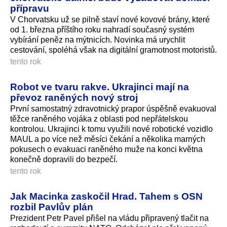
přípravu
V Chorvatsku už se pilně staví nové kovové brány, které
od 1. března příštího roku nahradí současný systém
vybírání peněz na mýtnicích. Novinka má urychlit
cestování, spoléhá však na digitální gramotnost motoristů.
tento rok
Robot ve tvaru rakve. Ukrajinci mají na
převoz raněných nový stroj
První samostatný zdravotnický prapor úspěšně evakuoval
těžce raněného vojáka z oblasti pod nepřátelskou
kontrolou. Ukrajinci k tomu využili nové robotické vozidlo
MAUL a po více než měsíci čekání a několika marných
pokusech o evakuaci raněného muže na konci května
konečně dopravili do bezpečí.
tento rok
Jak Macinka zaskočil Hrad. Tahem s OSN
rozbil Pavlův plán
Prezident Petr Pavel přišel na vládu připravený tlačit na