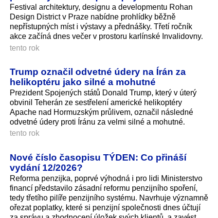
Festival architektury, designu a developmentu Rohan
Design District v Praze nabídne prohlídky běžně
nepřístupných míst i výstavy a přednášky. Třetí ročník
akce začíná dnes večer v prostoru karlínské Invalidovny.
tento rok
Trump označil odvetné údery na Írán za
helikoptéru jako silné a mohutné
Prezident Spojených států Donald Trump, který v úterý
obvinil Teherán ze sestřelení americké helikoptéry
Apache nad Hormuzským průlivem, označil následné
odvetné údery proti Íránu za velmi silné a mohutné.
tento rok
Nové číslo časopisu TÝDEN: Co přináší
vydání 12/2026?
Reforma penzijka, poprvé výhodná i pro lidi Ministerstvo
financí představilo zásadní reformu penzijního spoření,
tedy třetího pilíře penzijního systému. Navrhuje významně
ořezat poplatky, které si penzijní společnosti dnes účtují
za správu a zhodnocení úložek svých klientů, a zavést