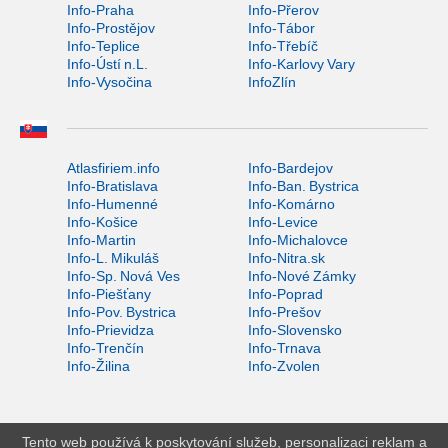
Info-Praha
Info-Přerov
Info-Prostějov
Info-Tábor
Info-Teplice
Info-Třebíč
Info-Ústí n.L.
Info-Karlovy Vary
Info-Vysočina
InfoZlín
Atlasfiriem.info
Info-Bardejov
Info-Bratislava
Info-Ban. Bystrica
Info-Humenné
Info-Komárno
Info-Košice
Info-Levice
Info-Martin
Info-Michalovce
Info-L. Mikuláš
Info-Nitra.sk
Info-Sp. Nová Ves
Info-Nové Zámky
Info-Piešťany
Info-Poprad
Info-Pov. Bystrica
Info-Prešov
Info-Prievidza
Info-Slovensko
Info-Trenčín
Info-Trnava
Info-Žilina
Info-Zvolen
Tento web používá k poskytování služeb, personalizaci reklam a