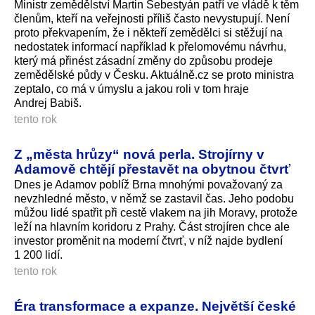
Ministr zemědělství Martin Šebestyán patří ve vládě k těm
členům, kteří na veřejnosti příliš často nevystupují. Není
proto překvapením, že i někteří zemědělci si stěžují na
nedostatek informací například k přelomovému návrhu,
který má přinést zásadní změny do způsobu prodeje
zemědělské půdy v Česku. Aktuálně.cz se proto ministra
zeptalo, co má v úmyslu a jakou roli v tom hraje
Andrej Babiš.
tento rok
Z „města hrůzy“ nová perla. Strojírny v
Adamově chtějí přestavět na obytnou čtvrť
Dnes je Adamov poblíž Brna mnohými považovaný za
nevzhledné město, v němž se zastavil čas. Jeho podobu
můžou lidé spatřit při cestě vlakem na jih Moravy, protože
leží na hlavním koridoru z Prahy. Část strojíren chce ale
investor proměnit na moderní čtvrť, v níž najde bydlení
1 200 lidí.
tento rok
Éra transformace a expanze. Největší české