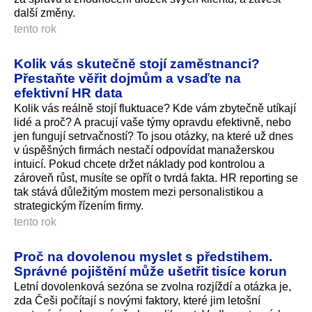
další změny.
tento rok
Kolik vás skutečně stojí zaměstnanci?
Přestaňte věřit dojmům a vsaďte na
efektivní HR data
Kolik vás reálně stojí fluktuace? Kde vám zbytečně utíkají
lidé a proč? A pracují vaše týmy opravdu efektivně, nebo
jen fungují setrvačností? To jsou otázky, na které už dnes
v úspěšných firmách nestačí odpovídat manažerskou
intuicí. Pokud chcete držet náklady pod kontrolou a
zároveň růst, musíte se opřít o tvrdá fakta. HR reporting se
tak stává důležitým mostem mezi personalistikou a
strategickým řízením firmy.
tento rok
Proč na dovolenou myslet s předstihem.
Správné pojištění může ušetřit tisíce korun
Letní dovolenková sezóna se zvolna rozjíždí a otázka je,
zda Češi počítají s novými faktory, které jim letošní