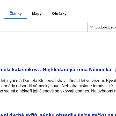
Články
Mapy
Obrázky
měla kalašnikov. „Nejhledanější žena Německa“ 
t let, nyní má Daniela Kletteová strávit třináct let ve vězení. Býva
 armády odsoudil německý soud. Neblahá historie teroristické
o století a někteří její členové se skrývají dodnes. Na svědomí 
 dýchá skříň, sýpku obsadily tisíce míčků na 