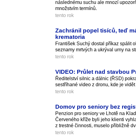
následnému suchu ale mnozí upozorňuj
množstvím termínů.
tento rok
Zachránil popel tisíců, teď m
krematoria
František Suchý dostal příkaz spálit 
seznamy mrtvých a ukrýval urny na st
tento rok
VIDEO: Průlet nad stavbou P
Ředitelství silnic a dálnic (ŘSD) po
sestříhané video z dronu, kde je vidět
tento rok
Domov pro seniory bez registr
Penzion pro seniory ve Lhotě na Klad
Červeného kříže byli jeho klienti vyh
z trestné činnosti, muselo přibližně dv
tento rok