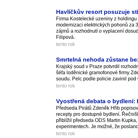
Havlíčkův resort posuzuje st
Firma Kostelecké uzeniny z holdingu 
modernizaci elektrických pohonů za 3,
zájmů a rozhodnutí o vyplacení dosu
Filipová.
tento rok
Smrtelná nehoda zůstane bez 
Krajský soud v Praze potvrdil rozhodnu
šéfa loděnické gramofonové firmy Zdeň
soudu. Pelc podle policie zavinil po
tento rok
Vyostřená debata o bydlení: H
Předseda Pirátů Zdeněk Hřib popisov
recepty pro dostupné bydlení. Řečniš
přiblížil předseda ODS Martin Kupka, p
experimentech. Je možné, že poslanc
tento rok