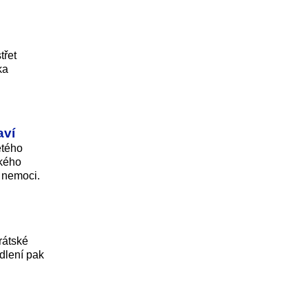
třet
ka
aví
etého
ského
 nemoci.
rátské
dlení pak