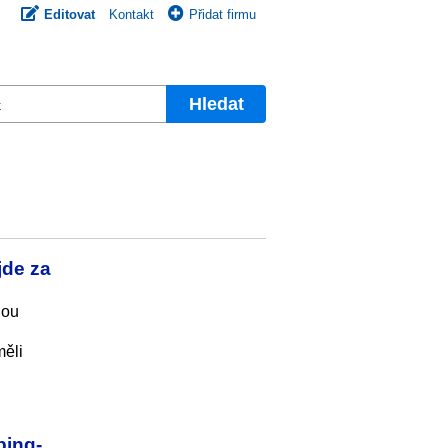
Editovat
Kontakt
Přidat firmu
Hledat
jde za
lou
měli
ping-