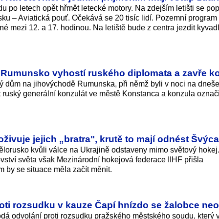
po letech opět hřmět letecké motory. Na zdejším letišti se po
esku – Aviatická pouť. Očekává se 20 tisíc lidí. Pozemní program
né mezi 12. a 17. hodinou. Na letiště bude z centra jezdit kyvad
: Rumunsko vyhostí ruského diplomata a zavře k
ý dům na jihovýchodě Rumunska, při němž byli v noci na dneše
ít ruský generální konzulát ve městě Konstanca a konzula označi
živuje jejich „bratra", krutě to mají odnést Švýca
Bělorusko kvůli válce na Ukrajině odstaveny mimo světový hokej
rovství světa však Mezinárodní hokejová federace IIHF přišla
by se situace měla začít měnit.
roti rozsudku v kauze Čapí hnízdo se žalobce ne
odá odvolání proti rozsudku pražského městského soudu, který 