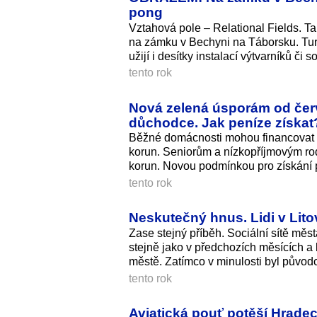
pong
Vztahová pole – Relational Fields. T
na zámku v Bechyni na Táborsku. Turi
užijí i desítky instalací výtvarníků či
tento rok
Nová zelená úsporám od červ
důchodce. Jak peníze získat
Běžné domácnosti mohou financovat
korun. Seniorům a nízkopříjmovým ro
korun. Novou podmínkou pro získání p
tento rok
Neskutečný hnus. Lidi v Litov
Zase stejný příběh. Sociální sítě měst
stejně jako v předchozích měsících a 
městě. Zatímco v minulosti byl původc
tento rok
Aviatická pouť potěší Hradec