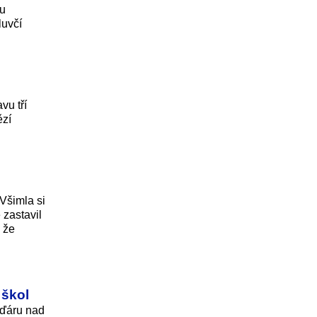
ru
luvčí
vu tří
ězí
Všimla si
 zastavil
, že
 škol
Žďáru nad