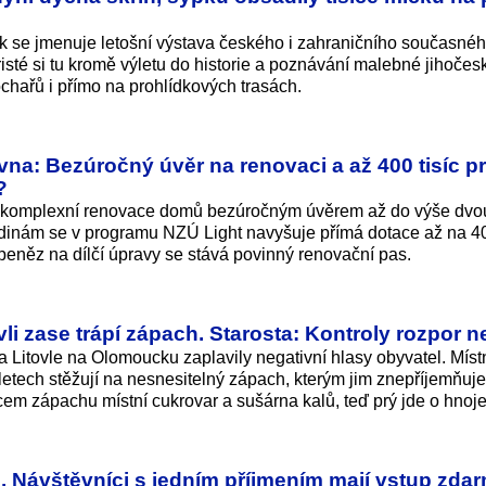
ak se jmenuje letošní výstava českého i zahraničního současné
sté si tu kromě výletu do historie a poznávání malebné jihočesk
 sochařů i přímo na prohlídkových trasách.
na: Bezúročný úvěr na renovaci a až 400 tisíc p
?
 komplexní renovace domů bezúročným úvěrem až do výše dvou
dinám se v programu NZÚ Light navyšuje přímá dotace až na 40
eněz na dílčí úpravy se stává povinný renovační pas.
li zase trápí zápach. Starosta: Kontroly rozpor 
a Litovle na Olomoucku zaplavily negativní hlasy obyvatel. Místn
letech stěžují na nesnesitelný zápach, kterým jim znepříjemňuje 
em zápachu místní cukrovar a sušárna kalů, teď prý jde o hnojen
. Návštěvníci s jedním příjmením mají vstup zda