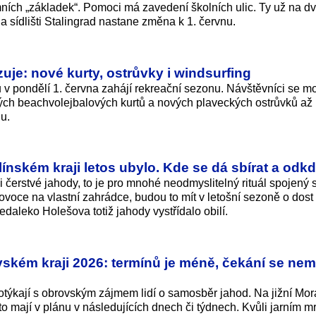
ních „základek“. Pomoci má zavedení školních ulic. Ty už na d
a sídlišti Stalingrad nastane změna k 1. červnu.
uje: nové kurty, ostrůvky i windsurfing
v pondělí 1. června zahájí rekreační sezonu. Návštěvníci se mo
ých beachvolejbalových kurtů a nových plaveckých ostrůvků až
u.
ínském kraji letos ubylo. Kde se dá sbírat a odk
i čerstvé jahody, to je pro mnohé neodmyslitelný rituál spojený 
ovoce na vlastní zahrádce, budou to mít v letošní sezoně o dost 
edaleko Holešova totiž jahody vystřídalo obilí.
kém kraji 2026: termínů je méně, čekání se nem
potýkají s obrovským zájmem lidí o samosběr jahod. Na jižní Mo
to mají v plánu v následujících dnech či týdnech. Kvůli jarním 