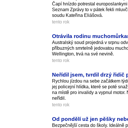
Čapí hnízdo potrestal europoslankyn
Seznam Zprávy to v pátek řekli mluvč
soudu Kateřina Eliášová.
tento rok
Otrávila rodinu muchomůrkami
Australský soud projedná v srpnu odvol
příbuzných smrtelně jedovatou mucho
Wellington, trvá na své nevině.
tento rok
Neřídil jsem, tvrdil drzý řidič
Rychlou jízdou na sebe začátkem týd
jej policejní hlídka, které se poté sn
na místě pro invalidy a vypnul motor. N
neřídil.
tento rok
Od pondělí už jen pěšky neb
Bezpečnější cesta do školy. Ideálně 