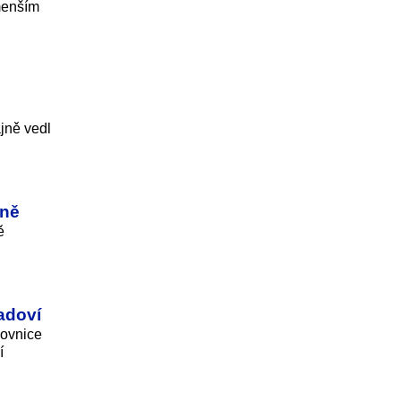
 menším
ajně vedl
nně
ě
ladoví
covnice
í