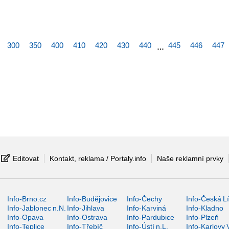
300
350
400
410
420
430
440
445
446
447
…
Editovat
Kontakt, reklama / Portaly.info
Naše reklamní prvky
Info-Brno.cz
Info-Budějovice
Info-Čechy
Info-Česká L
Info-Jablonec n.N.
Info-Jihlava
Info-Karviná
Info-Kladno
Info-Opava
Info-Ostrava
Info-Pardubice
Info-Plzeň
Info-Teplice
Info-Třebíč
Info-Ústí n.L.
Info-Karlovy 