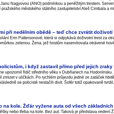
i Janu Nagyovou (ANO) podmínkou a peněžitým trestem. Serve
í pražského městského státního zastupitelství Aleš Cimbala a m
 při nedělním obědě – teď chce zvrátit doživotí
ání Erin Pattersonové, která si odpykává doživotní trest za otra
můrkou zelenou. Žena, jež hostům naservírovala otrávené hov
 policistům, i když zastavil přímo před jejich zraky
ne upozornil řidič středního věku v Dubňanech na Hodonínsku. 
ažil zmizet v uličkách. Po rychlém průjezdu jedné ze zatáček hbitě
ásledně se policisté nestačili divit. Šofér totiž opakovaně tvrdil
o na kole. Žďár vyžene auta od všech základních
pěšky nebo třeba na kole. Bez aut. Taková je představa vedení 