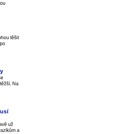
vou
hou těšit
 po
dy
se
těžší. Na
usí
ravě už
mrazíkům a