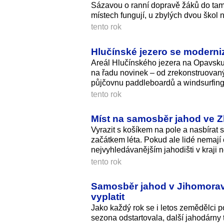
Sázavou o ranní dopravě žáků do tam
místech fungují, u zbylých dvou škol n
tento rok
Hlučínské jezero se moderniz
Areál Hlučínského jezera na Opavsku 
na řadu novinek – od zrekonstruovan
půjčovnu paddleboardů a windsurfing
tento rok
Míst na samosběr jahod ve Zl
Vyrazit s košíkem na pole a nasbírat s
začátkem léta. Pokud ale lidé nemají 
nejvyhledávanějším jahodišti v kraji n
tento rok
Samosběr jahod v Jihomoravs
vyplatit
Jako každý rok se i letos zemědělci 
sezona odstartovala, další jahodárny 