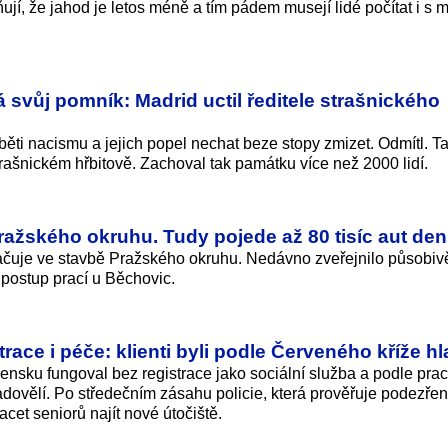
í, že jahod je letos méně a tím pádem musejí lidé počítat i s
á svůj pomník: Madrid uctil ředitele strašnického
oběti nacismu a jejich popel nechat beze stopy zmizet. Odmítl. T
rašnickém hřbitově. Zachoval tak památku více než 2000 lidí.
ražského okruhu. Tudy pojede až 80 tisíc aut de
kračuje ve stavbě Pražského okruhu. Nedávno zveřejnilo působiv
 postup prací u Běchovic.
ace i péče: klienti byli podle Červeného kříže h
ensku fungoval bez registrace jako sociální služba a podle pra
ladovělí. Po středečním zásahu policie, která prověřuje podezřen
acet seniorů najít nové útočiště.