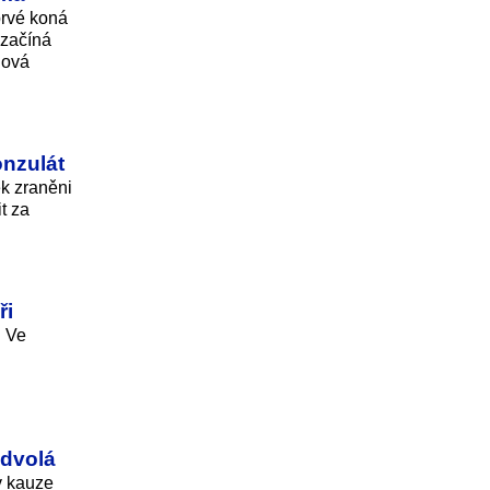
prvé koná
 začíná
lová
onzulát
k zraněni
t za
ři
. Ve
odvolá
v kauze