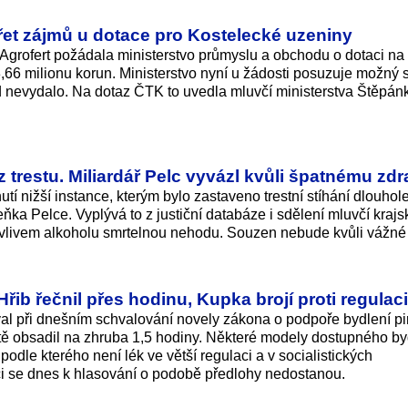
řet zájmů u dotace pro Kostelecké uzeniny
Agrofert požádala ministerstvo průmyslu a obchodu o dotaci na
66 milionu korun. Ministerstvo nyní u žádosti posuzuje možný s
d nevydalo. Na dotaz ČTK to uvedla mluvčí ministerstva Štěpán
trestu. Miliardář Pelc vyvázl kvůli špatnému zdr
tí nižší instance, kterým bylo zastaveno trestní stíhání dlouhol
ka Pelce. Vyplývá to z justiční databáze i sdělení mluvčí kraj
d vlivem alkoholu smrtelnou nehodu. Souzen nebude kvůli vážné
řib řečnil přes hodinu, Kupka brojí proti regulaci
al při dnešním schvalování novely zákona o podpoře bydlení pi
tě obsadil na zhruba 1,5 hodiny. Některé modely dostupného by
odle kterého není lék ve větší regulaci a v socialistických
i se dnes k hlasování o podobě předlohy nedostanou.