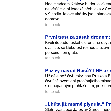
Nad Hradcem Králové budou o víkendu 
největší civilní letecká přehlídka v Č
v 9 hodin, letové ukázky jsou plánova
doprava.
tento rok
První trest za zásah dronem
Kvůli dopadu ruského dronu na obytn
dva lidé, se Bukurešť rozhodla uzavř
personu non grata.
tento rok
Plíživý návrat Rusů? IIHF už o
Už déle než čtyři roky jsou Rusko a 
čtvrtfinálovém dni probíhajícího mist
s nenápadným prohlášením, po kterém 
tento rok
„Lhůta již marně plynula.“ P
Státní zástupce Jaroslav Šaroch nep