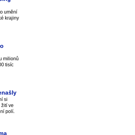
ho umění
é krajiny
ro
 milionů
0 tisíc
nenašly
í si
žití ve
í polí.
rma