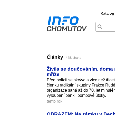
Katalog
Články
448. strana
Živila se doučováním, doma 
mříže
Před policií se skrývala více než třice
členku radikální skupiny Frakce Rudé
organizace sahá až do 70. let minuléh
vyloupení bank i bombové útoky.
tento rok
OBRAZEM: Na zámku v Bechyni