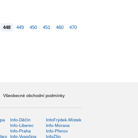
448
449
450
451
460
470
Všeobecné obchodní podmínky
ípa
Info-Děčín
InfoFrýdek-Místek
Info-Liberec
Info-Morava
Info-Praha
Info-Přerov
Vary
Info-Vysočina
InfoZlín