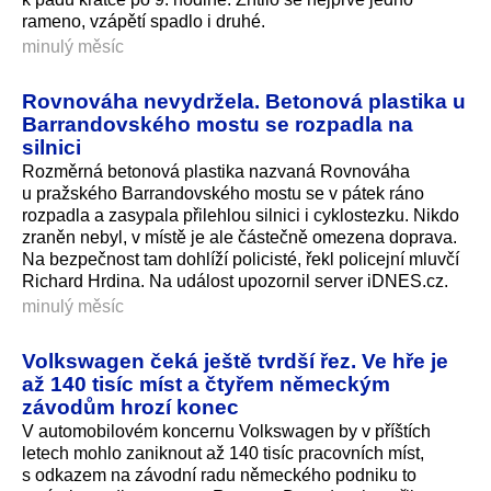
rameno, vzápětí spadlo i druhé.
minulý měsíc
Rovnováha nevydržela. Betonová plastika u
Barrandovského mostu se rozpadla na
silnici
Rozměrná betonová plastika nazvaná Rovnováha
u pražského Barrandovského mostu se v pátek ráno
rozpadla a zasypala přilehlou silnici i cyklostezku. Nikdo
zraněn nebyl, v místě je ale částečně omezena doprava.
Na bezpečnost tam dohlíží policisté, řekl policejní mluvčí
Richard Hrdina. Na událost upozornil server iDNES.cz.
minulý měsíc
Volkswagen čeká ještě tvrdší řez. Ve hře je
až 140 tisíc míst a čtyřem německým
závodům hrozí konec
V automobilovém koncernu Volkswagen by v příštích
letech mohlo zaniknout až 140 tisíc pracovních míst,
s odkazem na závodní radu německého podniku to