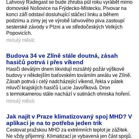
Lahvový Radegast se bude zhruba půl roku vyrábět mimo
domovské Nošovice na Frýdecko-Místecku. Pivovar na
konci září odstaví dosluhující stáčecí linku a během
podzimu a zimy jej ve výrobě lahvového piva zastoupí
sesterské závody v Plzni a ve středočeských Velkých
Popovicích.
minulý měsíc
Budova 34 ve Zlíně stále doutná, zásah
hasičů potrvá i přes víkend
Hasiči devátým dnem likvidují rozsáhlý požár výškové
budovy v někdejším baťovském továrním areálu ve Zlíně.
Zásah potrvá i celý nadcházející víkend, řekla v pátek
mluvčí krajských hasičů Lucie Javoříková. Dron
s termokamerou stále nachází v sutinách ohniska hoření.
minulý měsíc
Jak najít v Praze klimatizovaný spoj MHD? V
aplikaci je na to potřeba jeden trik
Cestovat pražskou MHD za extrémních teplot je zážitek.
Ne vždy příjemný. Klimatizací je vybavená jen část spojů.