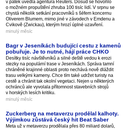
v pátek uvedla agentura Reuters. Dosud se hovořilo
o možném propuštění zhruba 100 tisíc lidí. V srpnu se
chystá několik setkání pracovníků s šéfem koncernu
Oliverem Blumem, mimo jiné v závodech v Emdenu a
Cvikově (Zwickau), kterým hrozí úplné uzavření.
minulý měsíc
Bagr v Jeseníkách budující cestu z kamenů
pobuřuje. Je to nutné, hájí práce CHKO
Desítky tisíc návštěvníků a silné deště vedou k erozi
stezky na populární trase v Jeseníkách. Správa tamní
chráněné krajinné oblasti proto nechává nově dláždit
trasu velkými kameny. Chce tím také udržet turisty na
cestě a chránit tak okolní vegetaci. Nejen u některých
ochránců ale vyvolala přítomnost stavebních strojů
v horských lesích kritiku.
minulý měsíc
Zuckerberg na metaverzu prodělal kalhoty.
Výjimkou zůstává český hit Beat Saber
Meta už v metaverzu prodělala přes 80 miliard dolarů,