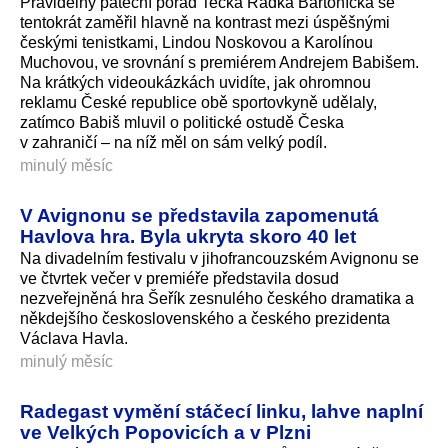
Pravidelný páteční pořad Tečka Radka Bartoníčka se
tentokrát zaměřil hlavně na kontrast mezi úspěšnými
českými tenistkami, Lindou Noskovou a Karolínou
Muchovou, ve srovnání s premiérem Andrejem Babišem.
Na krátkých videoukázkách uvidíte, jak ohromnou
reklamu České republice obě sportovkyně udělaly,
zatímco Babiš mluvil o politické ostudě Česka
v zahraničí – na níž měl on sám velký podíl.
minulý měsíc
V Avignonu se představila zapomenutá
Havlova hra. Byla ukryta skoro 40 let
Na divadelním festivalu v jihofrancouzském Avignonu se
ve čtvrtek večer v premiéře představila dosud
nezveřejněná hra Šeřík zesnulého českého dramatika a
někdejšího československého a českého prezidenta
Václava Havla.
minulý měsíc
Radegast vymění stáčecí linku, lahve naplní
ve Velkých Popovicích a v Plzni