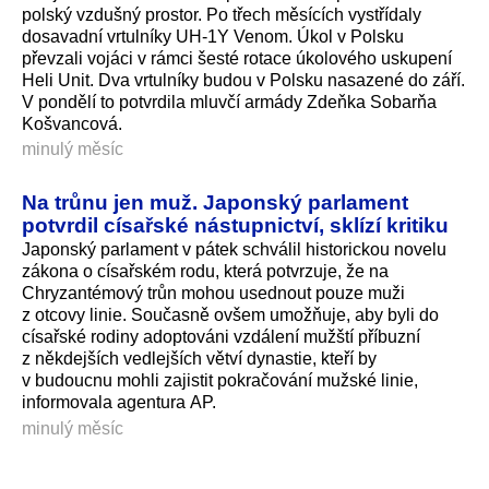
polský vzdušný prostor. Po třech měsících vystřídaly
dosavadní vrtulníky UH-1Y Venom. Úkol v Polsku
převzali vojáci v rámci šesté rotace úkolového uskupení
Heli Unit. Dva vrtulníky budou v Polsku nasazené do září.
V pondělí to potvrdila mluvčí armády Zdeňka Sobarňa
Košvancová.
minulý měsíc
Na trůnu jen muž. Japonský parlament
potvrdil císařské nástupnictví, sklízí kritiku
Japonský parlament v pátek schválil historickou novelu
zákona o císařském rodu, která potvrzuje, že na
Chryzantémový trůn mohou usednout pouze muži
z otcovy linie. Současně ovšem umožňuje, aby byli do
císařské rodiny adoptováni vzdálení mužští příbuzní
z někdejších vedlejších větví dynastie, kteří by
v budoucnu mohli zajistit pokračování mužské linie,
informovala agentura AP.
minulý měsíc