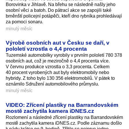
Borovinka v Jihlavě. Na břehu se následně našly jeho
osobní věci a batoh. Do pátrací akce se zapojili také
brněnští policejní potápěči, kteří dno rybníka prohledávají
za pomoci sonaru.
minulý měsíc
Výrobě osobních aut v Česku se daří, v
pololetí vzrostla o 4,4 procenta
Tuzemské automobilky vyrobily v prvním pololetí 780 378
osobních aut, což je meziročně o 4,4 procenta více.
V červnu produkce vzrostla o 3,3 procenta. Celkem
40 procent vyrobených aut byly elektromobily nebo
hybridy. Z toho bylo 130 356 elektromobilů. V pátek to
oznámilo Sdružení automobilového průmyslu.
minulý měsíc
VIDEO: Zřícení plastiky na Barrandovském
mostě zachytila kamera iDNES.cz
Rozlomení a následné zřícení plastiky na Barrandovském
mostě zachytila kamera iDNES.cz. Podle záznamu došlo
k pádu krátce po 9. hodině. Zřítilo se nejprve jedno