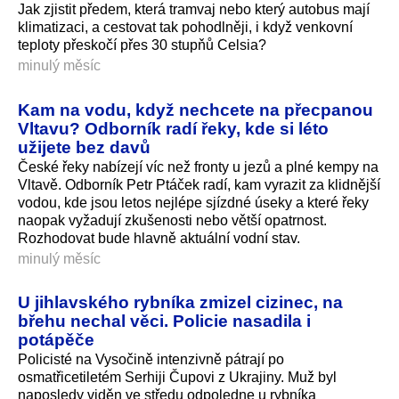
Jak zjistit předem, která tramvaj nebo který autobus mají
klimatizaci, a cestovat tak pohodlněji, i když venkovní
teploty přeskočí přes 30 stupňů Celsia?
minulý měsíc
Kam na vodu, když nechcete na přecpanou
Vltavu? Odborník radí řeky, kde si léto
užijete bez davů
České řeky nabízejí víc než fronty u jezů a plné kempy na
Vltavě. Odborník Petr Ptáček radí, kam vyrazit za klidnější
vodou, kde jsou letos nejlépe sjízdné úseky a které řeky
naopak vyžadují zkušenosti nebo větší opatrnost.
Rozhodovat bude hlavně aktuální vodní stav.
minulý měsíc
U jihlavského rybníka zmizel cizinec, na
břehu nechal věci. Policie nasadila i
potápěče
Policisté na Vysočině intenzivně pátrají po
osmatřicetiletém Serhiji Čupovi z Ukrajiny. Muž byl
naposledy viděn ve středu odpoledne u rybníka