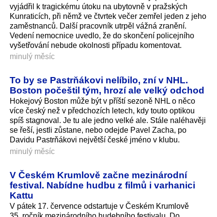
vyjádřil k tragickému útoku na ubytovně v pražských
Kunraticích, při němž ve čtvrtek večer zemřel jeden z jeho
zaměstnanců. Další pracovník utrpěl vážná zranění.
Vedení nemocnice uvedlo, že do skončení policejního
vyšetřování nebude okolnosti případu komentovat.
minulý měsíc
To by se Pastrňákovi nelíbilo, zní v NHL.
Boston počeštil tým, hrozí ale velký odchod
Hokejový Boston může být v příští sezoně NHL o něco
více český než v předchozích letech, kdy touto optikou
spíš stagnoval. Je tu ale jedno velké ale. Stále naléhavěji
se řeší, jestli zůstane, nebo odejde Pavel Zacha, po
Davidu Pastrňákovi největší české jméno v klubu.
minulý měsíc
V Českém Krumlově začne mezinárodní
festival. Nabídne hudbu z filmů i varhanici
Kattu
V pátek 17. července odstartuje v Českém Krumlově
35. ročník mezinárodního hudebního festivalu. Do