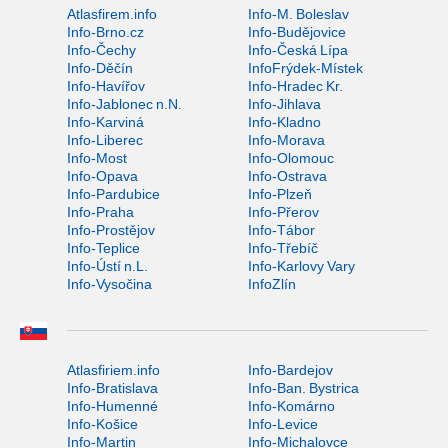
Atlasfirem.info
Info-M. Boleslav
Info-Brno.cz
Info-Budějovice
Info-Čechy
Info-Česká Lípa
Info-Děčín
InfoFrýdek-Místek
Info-Havířov
Info-Hradec Kr.
Info-Jablonec n.N.
Info-Jihlava
Info-Karviná
Info-Kladno
Info-Liberec
Info-Morava
Info-Most
Info-Olomouc
Info-Opava
Info-Ostrava
Info-Pardubice
Info-Plzeň
Info-Praha
Info-Přerov
Info-Prostějov
Info-Tábor
Info-Teplice
Info-Třebíč
Info-Ústí n.L.
Info-Karlovy Vary
Info-Vysočina
InfoZlín
Atlasfiriem.info
Info-Bardejov
Info-Bratislava
Info-Ban. Bystrica
Info-Humenné
Info-Komárno
Info-Košice
Info-Levice
Info-Martin
Info-Michalovce