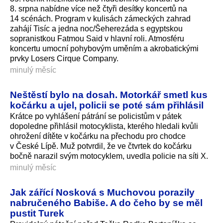
8. srpna nabídne více než čtyři desítky koncertů na
14 scénách. Program v kulisách zámeckých zahrad
zahájí Tisíc a jedna noc/Šeherezáda s egyptskou
sopranistkou Fatmou Said v hlavní roli. Atmosféru
koncertu umocní pohybovým uměním a akrobatickými
prvky Losers Cirque Company.
minulý měsíc
Neštěstí bylo na dosah. Motorkář smetl kus
kočárku a ujel, policii se poté sám přihlásil
Krátce po vyhlášení pátrání se policistům v pátek
dopoledne přihlásil motocyklista, kterého hledali kvůli
ohrožení dítěte v kočárku na přechodu pro chodce
v České Lípě. Muž potvrdil, že ve čtvrtek do kočárku
bočně narazil svým motocyklem, uvedla policie na síti X.
minulý měsíc
Jak zářící Nosková s Muchovou porazily
nabručeného Babiše. A do čeho by se měl
pustit Turek