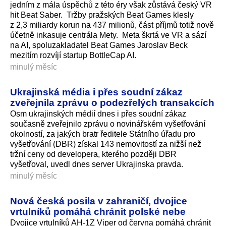
jedním z mála úspěchů z této éry však zůstává český VR
hit Beat Saber. Tržby pražských Beat Games klesly
z 2,3 miliardy korun na 437 milionů, část příjmů totiž nově
účetně inkasuje centrála Mety. Meta škrtá ve VR a sází
na AI, spoluzakladatel Beat Games Jaroslav Beck
mezitím rozvíjí startup BottleCap AI.
minulý měsíc
Ukrajinská média i přes soudní zákaz
zveřejnila zprávu o podezřelých transakcích
Osm ukrajinských médií dnes i přes soudní zákaz
současně zveřejnilo zprávu o novinářském vyšetřování
okolností, za jakých bratr ředitele Státního úřadu pro
vyšetřování (DBR) získal 143 nemovitostí za nižší než
tržní ceny od developera, kterého později DBR
vyšetřoval, uvedl dnes server Ukrajinska pravda.
minulý měsíc
Nová česká posila v zahraničí, dvojice
vrtulníků pomáhá chránit polské nebe
Dvojice vrtulníků AH-1Z Viper od června pomáhá chránit