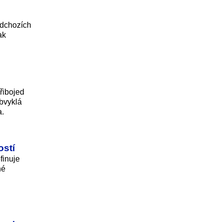
edchozích
ak
řibojed
bvyklá
a.
ostí
finuje
né