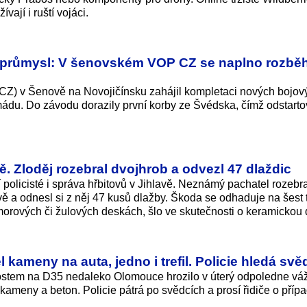
ají i ruští vojáci.
 průmysl: V šenovském VOP CZ se naplno rozběh
Z) v Šenově na Novojičínsku zahájil kompletaci nových bojov
ádu. Do závodu dorazily první korby ze Švédska, čímž odstarto
. Zloděj rozebral dvojhrob a odvezl 47 dlaždic
policisté i správa hřbitovů v Jihlavě. Neznámý pachatel rozebra
 a odnesl si z něj 47 kusů dlažby. Škoda se odhaduje na šest t
amorových či žulových deskách, šlo ve skutečnosti o keramickou 
kameny na auta, jedno i trefil. Policie hledá svě
ostem na D35 nedaleko Olomouce hrozilo v úterý odpoledne vá
kameny a beton. Policie pátrá po svědcích a prosí řidiče o příp