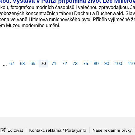
ou. Výstava v Paříži připomíná život Lee Millero
kou, fotografkou módních časopisů i válečnou zpravodajkou. J
o osvobozených koncentračních táborů Dachau a Buchenwald. Sla
chycena ve vaně Hitlerova mnichovského bytu. Příběh výjimečné ž
ském Muzeu moderního umění.
67
68
69
70
71
72
73
75
80
90
100
110
…
Editovat
Kontakt, reklama / Portaly.info
Naše reklamní prvky