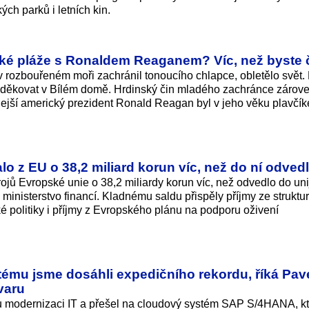
ch parků i letních kin.
nské pláže s Ronaldem Reaganem? Víc, než byste 
 v rozbouřeném moři zachránil tonoucího chlapce, obletělo svět
ěkovat v Bílém domě. Hrdinský čin mladého zachránce zárove
kdejší americký prezident Ronald Reagan byl v jeho věku plavčí
lo z EU o 38,2 miliard korun víc, než do ní odved
rojů Evropské unie o 38,2 miliardy korun víc, než odvedlo do uni
 ministerstvo financí. Kladnému saldu přispěly příjmy ze struktu
 politiky i příjmy z Evropského plánu na podporu oživení
ému jsme dosáhli expedičního rekordu, říká Pav
varu
u modernizaci IT a přešel na cloudový systém SAP S/4HANA, kt