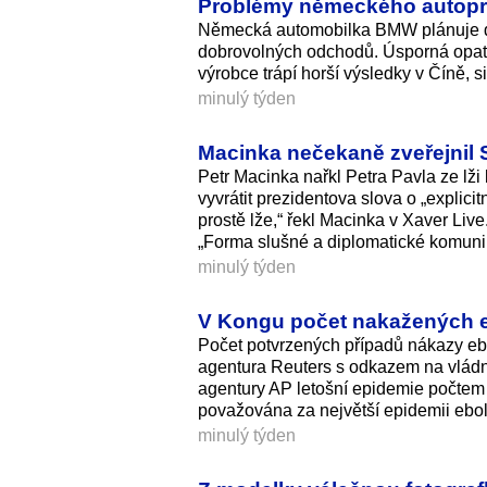
Problémy německého autoprů
Německá automobilka BMW plánuje do
dobrovolných odchodů. Úsporná opatřen
výrobce trápí horší výsledky v Číně, 
minulý týden
Macinka nečekaně zveřejnil S
Petr Macinka nařkl Petra Pavla ze lži
vyvrátit prezidentova slova o „explici
prostě lže,“ řekl Macinka v Xaver Liv
„Forma slušné a diplomatické komunik
minulý týden
V Kongu počet nakažených eb
Počet potvrzených případů nákazy ebo
agentura Reuters s odkazem na vládn
agentury AP letošní epidemie počtem 
považována za největší epidemii eb
minulý týden