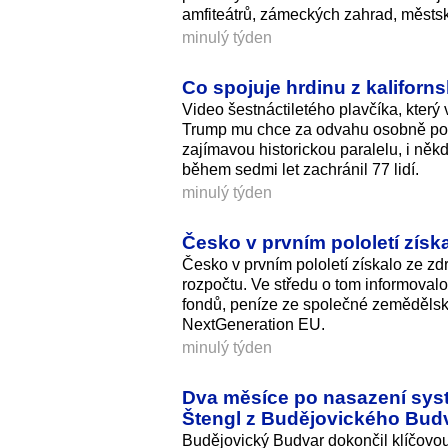
amfiteátrů, zámeckých zahrad, městský
minulý týden
Co spojuje hrdinu z kalifor
Video šestnáctiletého plavčíka, který
Trump mu chce za odvahu osobně pod
zajímavou historickou paralelu, i ně
během sedmi let zachránil 77 lidí.
minulý týden
Česko v prvním pololetí získa
Česko v prvním pololetí získalo ze zd
rozpočtu. Ve středu o tom informovalo
fondů, peníze ze společné zemědělské
NextGeneration EU.
minulý týden
Dva měsíce po nasazení syst
Štengl z Budějovického Bud
Budějovický Budvar dokončil klíčovo