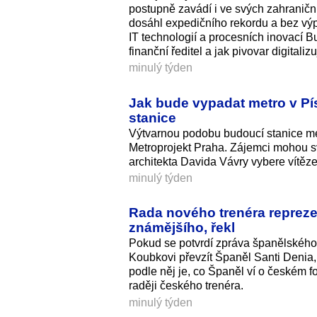
postupně zavádí i ve svých zahranič
dosáhl expedičního rekordu a bez vý
IT technologií a procesních inovací B
finanční ředitel a jak pivovar digital
minulý týden
Jak bude vypadat metro v P
stanice
Výtvarnou podobu budoucí stanice met
Metroprojekt Praha. Zájemci mohou s
architekta Davida Vávry vybere vítěze 
minulý týden
Rada nového trenéra repreze
známějšího, řekl
Pokud se potvrdí zpráva španělského
Koubkovi převzít Španěl Santi Denia
podle něj je, co Španěl ví o českém f
raději českého trenéra.
minulý týden