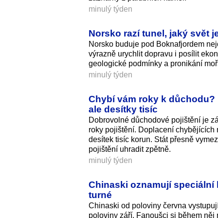
minulý týden
Norsko razí tunel, jaký svět
Norsko buduje pod Boknafjordem nejde
výrazně urychlit dopravu i posílit ek
geologické podmínky a pronikání moř
minulý týden
Chybí vám roky k důchodu? Exi
ale desítky tisíc
Dobrovolné důchodové pojištění je zá
roky pojištění. Doplacení chybějících
desítek tisíc korun. Stát přesně vymezu
pojištění uhradit zpětně.
minulý týden
Chinaski oznamují speciální k
turné
Chinaski od poloviny června vystupují
poloviny září. Fanoušci si během něj