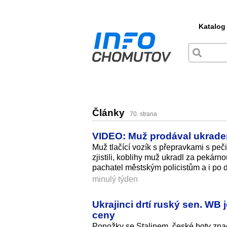
Katalog
Články
70. strana
VIDEO: Muž prodával ukradené
Muž tlačící vozík s přepravkami s peč
zjistili, koblihy muž ukradl za pekárno
pachatel městským policistům a i po
minulý týden
Ukrajinci drtí ruský sen. W
ceny
Ponožky se Stalinem, české boty znač