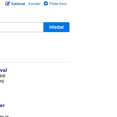
Editovat
Kontakt
Přidat firmu
Hledat
val
dně
ený
er
es je