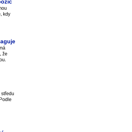
pozic
mou
, kdy
eaguje
 má
, že
ou.
 středu
 Podle