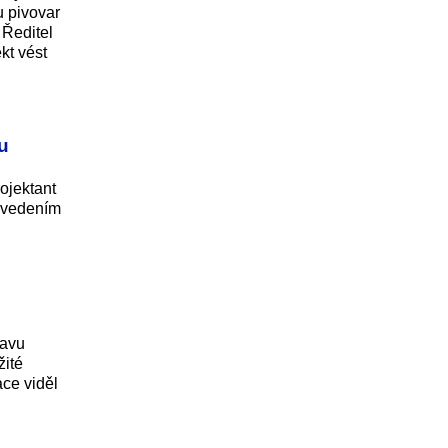
u pivovar
 Ředitel
kt vést
u
ojektant
d vedením
lavu
žité
ace viděl