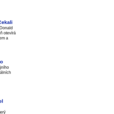
čekali
. Donald
ň otevírá
kem a
lo
jního
rálních
el
erý