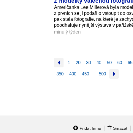
Z modelky válečnou fotografk
Američanka Lee Millerová byla model
z prvních se jí podařilo vstoupit d
pak stala fotografie, na které je za
poodhaluje nynější výstava v paříž
minulý týden
1
20
30
40
50
60
65
350
400
450
500
…
Přidat firmu
Smazat