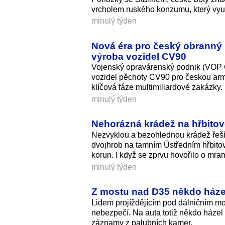
vrcholem ruského konzumu, který využív
minulý týden
Nová éra pro český obranný
výroba vozidel CV90
Vojenský opravárenský podnik (VOP C
vozidel pěchoty CV90 pro českou arm
klíčová fáze multimiliardové zakázky.
minulý týden
Nehorázná krádež na hřbitově
Nezvyklou a bezohlednou krádež řeší 
dvojhrob na tamním Ústředním hřbitově
korun. I když se zprvu hovořilo o mr
minulý týden
Z mostu nad D35 někdo házel 
Lidem projíždějícím pod dálničním m
nebezpečí. Na auta totiž někdo házel 
záznamy z palubních kamer.