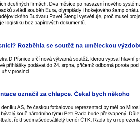
ních dceřiných firmách. Dva měsíce po nasazení nového systém
padků zvládl souběh Eura, olympiády i hokejového šampionátu.
udějovického Budvaru Pavel Štengl vysvětluje, proč musel proje
izuje logistiku bez papírových dokumentů.
ísnici? Rozběhla se soutěž na uměleckou výzdob
ra D Písnice určí nová výtvarná soutěž, kterou vypsal hlavní pr
vé přihlášky podávat do 24. srpna, přičemž odborná porota po
už v prosinci.
ntace označil za chlapce. Čekal bych někoho
 deníku AS, že českou fotbalovou reprezentaci by měl po Miros
, bývalý kouč národního týmu Petr Rada bude překvapený. Důle
otbale, řekl sedmašedesátiletý trenér ČTK. Rada by u reprezent