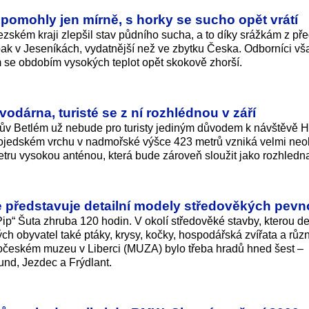
pomohly jen mírně, s horky se sucho opět vrátí
zském kraji zlepšil stav půdního sucha, a to díky srážkám z př
pak v Jeseníkách, vydatnější než ve zbytku Česka. Odborníci vš
ím se obdobím vysokých teplot opět skokově zhorší.
odárna, turisté se z ní rozhlédnou v září
nův Betlém už nebude pro turisty jediným důvodem k návštěvě H
ojedském vrchu v nadmořské výšce 423 metrů vzniká velmi neo
ru vysokou anténou, která bude zároveň sloužit jako rozhledn
 představuje detailní modely středověkých pevn
ip“ Šuta zhruba 120 hodin. V okolí středověké stavby, kterou de
ých obyvatel také ptáky, krysy, kočky, hospodářská zvířata a růz
očeském muzeu v Liberci (MUZA) bylo třeba hradů hned šest –
nd, Jezdec a Frýdlant.