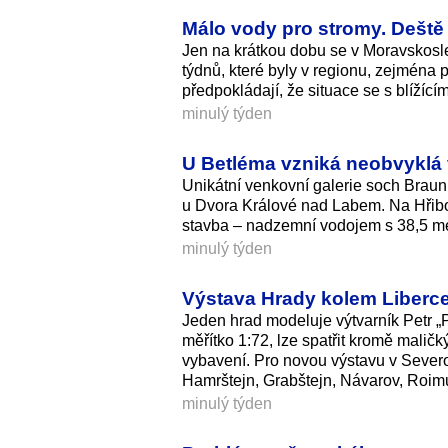
Málo vody pro stromy. Deště 
Jen na krátkou dobu se v Moravskosle
týdnů, které byly v regionu, zejména 
předpokládají, že situace se s blížíc
minulý týden
U Betléma vzniká neobvyklá v
Unikátní venkovní galerie soch Brau
u Dvora Králové nad Labem. Na Hřib
stavba – nadzemní vodojem s 38,5 met
minulý týden
Výstava Hrady kolem Liberce
Jeden hrad modeluje výtvarník Petr „P
měřítko 1:72, lze spatřit kromě maličk
vybavení. Pro novou výstavu v Sever
Hamrštejn, Grabštejn, Návarov, Roimu
minulý týden