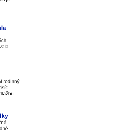
la
ých
vala
l rodinný
isíc
dlažbu.
dky
žné
adné