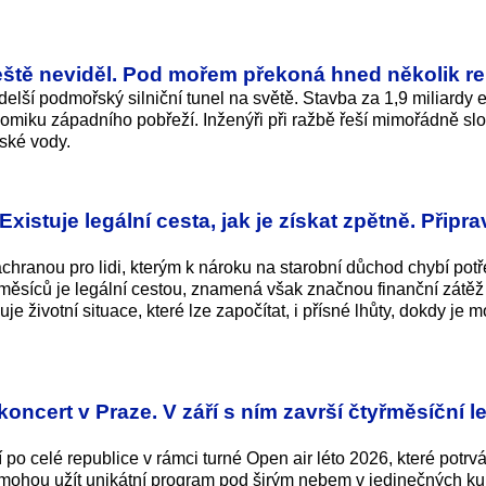
 ještě neviděl. Pod mořem překoná hned několik r
lší podmořský silniční tunel na světě. Stavba za 1,9 miliardy 
onomiku západního pobřeží. Inženýři při ražbě řeší mimořádně slo
ské vody.
stuje legální cesta, jak je získat zpětně. Připrav
chranou pro lidi, kterým k nároku na starobní důchod chybí pot
 měsíců je legální cestou, znamená však značnou finanční zátěž
je životní situace, které lze započítat, i přísné lhůty, dokdy je 
oncert v Praze. V září s ním završí čtyřměsíční le
 po celé republice v rámci turné Open air léto 2026, které potrv
 mohou užít unikátní program pod širým nebem v jedinečných ku