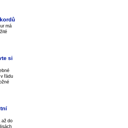
ekordů
eur má
žité
te si
řebné
 v řádu
možné
tní
á až do
lisách