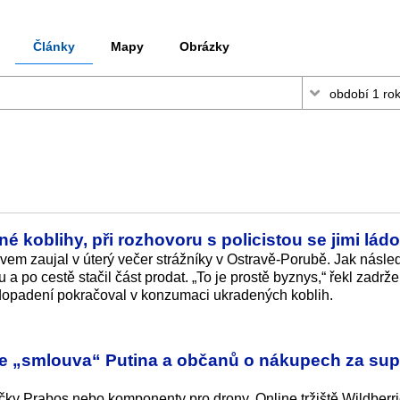
Články
Mapy
Obrázky
 koblihy, při rozhovoru s policistou se jimi ládo
ivem zaujal v úterý večer strážníky v Ostravě-Porubě. Jak násle
u a po cestě stačil část prodat. „To je prostě byznys,“ řekl zadrž
 dopadení pokračoval v konzumaci ukradených koblih.
B je „smlouva“ Putina a občanů o nákupech za sup
ky Prabos nebo komponenty pro drony. Online tržiště Wildberri