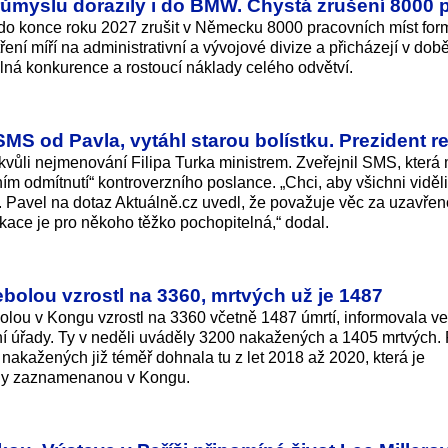
myslu dorazily i do BMW. Chystá zrušení 8000 
 konce roku 2027 zrušit v Německu 8000 pracovních míst for
í míří na administrativní a vývojové divize a přicházejí v době
silná konkurence a rostoucí náklady celého odvětví.
MS od Pavla, vytáhl starou bolístku. Prezident r
 kvůli nejmenování Filipa Turka ministrem. Zveřejnil SMS, která
tním odmítnutí“ kontroverzního poslance. „Chci, aby všichni viděli
e. Pavel na dotaz Aktuálně.cz uvedl, že považuje věc za uzavřen
ace je pro někoho těžko pochopitelná,“ do­dal.
olou vzrostl na 3360, mrtvých už je 1487
lou v Kongu vzrostl na 3360 včetně 1487 úmrtí, informovala ve
í úřady. Ty v neděli uváděly 3200 nakažených a 1405 mrtvých.
nakažených již téměř dohnala tu z let 2018 až 2020, která je
oly zaznamenanou v Kongu.