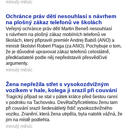
minulý měsíc
Ochránce práv dětí nesouhlasí s návrhem
na plošný zákaz telefonů ve školách
Veřejný ochránce práv dětí Martin Beneš nesouhlasí
s návrhem na plošný zákaz mobilních telefonů ve
školách, který připravili premiér Andrej Babiš (ANO) a
ministr školství Robert Plaga (za ANO). Pochybuje o tom,
že je důvodné upravovat zákaz telefonů celostátně,
předkladatelé podle něj nepředstavili přesvědčivé
argumenty.
minulý měsíc
Žena nepřežila střet s vysokozdvižným
vozíkem v hale, kolega ji srazil při couvání
Tragický případ se stal v pátek krátce před šestou ranní
v podniku na Tachovsku. Devětačtyřice­tiletou ženu tam
při couvání srazil šedesátiletý řidič vysokozdvižného
vozíku. Zranění, která žena utrpěla, byla natolik vážná, že
jim na místě podlehla.
minulý měsíc