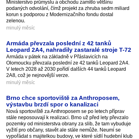
Ministerstvo průmyslu a obchodu zamítlo většinu
podaných odvolání, čímž projekt za zhruba sedm miliard
korun s podporou z Modernizačního fondu dostal
zelenou.
minulý měsíc
Armáda převzala poslední z 42 tanků
Leopard 2A4, nahradily zastaralé stroje T-72
Armáda v pátek na základně v Přáslavicích na
Olomoucku převzala poslední ze 42 tanků Leopard 2A4.
V letech 2028 až 2030 pořídí dalších 44 tanků Leopard
2A8, což je nejnovější verze.
minulý měsíc
Brno chce sportoviště za Anthroposem,
výstavbu brzdí spor o kanalizaci
Nová sportoviště za Anthroposem se po letech příprav
stále neposouvají k realizaci. Brno už před lety převzalo
pozemky od ministerstva obrany za slib, že tam vybuduje
vyžití pro občany, stavět ale stále nemůže. Neumí se
vypořádat s majitelkou budovy, ve které sídlí hudební klub