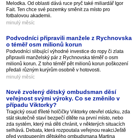
Melodka. Od oblasti dává ruce pryč také miliardář Igor
Fait. Ten chce své pozemky směnit za místo pro
fotbalovou akademii.
minulý měsíc
Podvodníci připravili manžele z Rychnovska
o téměř osm milionů korun
Podvodníci slibující výhodné investice do ropy či zlata
připravili manželský pár z Rychnovska téměř o osm
milionů korun. Z toho téměř pět milionů korun poškození
předali různým kurýrům osobně v hotovosti.
minulý měsíc
Nově zvolený dětský ombudsman děsí
veřejnost svými výroky. Co se změnilo v
případu Viktorky?
Tragický osud tříleté holčičky Viktorky otevřel otázku, zda
stát skutečně staví bezpečí dítěte na první místo, nebo
zda systém, který má děti chránit, v některých situacích
selhává. Debata, která rozpoutala veřejnou reakciJeště
před vystoupením dětského ombudsmana Martina