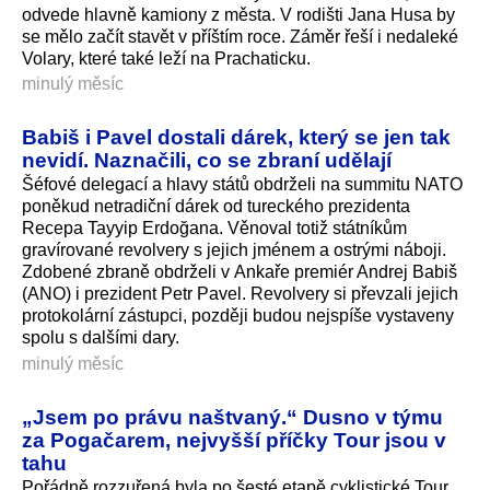
odvede hlavně kamiony z města. V rodišti Jana Husa by
se mělo začít stavět v příštím roce. Záměr řeší i nedaleké
Volary, které také leží na Prachaticku.
minulý měsíc
Babiš i Pavel dostali dárek, který se jen tak
nevidí. Naznačili, co se zbraní udělají
Šéfové delegací a hlavy států obdrželi na summitu NATO
poněkud netradiční dárek od tureckého prezidenta
Recepa Tayyip Erdoğana. Věnoval totiž státníkům
gravírované revolvery s jejich jménem a ostrými náboji.
Zdobené zbraně obdrželi v Ankaře premiér Andrej Babiš
(ANO) i prezident Petr Pavel. Revolvery si převzali jejich
protokolární zástupci, později budou nejspíše vystaveny
spolu s dalšími dary.
minulý měsíc
„Jsem po právu naštvaný.“ Dusno v týmu
za Pogačarem, nejvyšší příčky Tour jsou v
tahu
Pořádně rozzuřená byla po šesté etapě cyklistické Tour