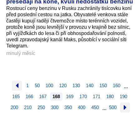
přesedají na koně, kvůli nedostatku benzinu
Rostoucí ceny benzinu v Rusku zachránily tisícovku koní
před poslední cestou na jatka. Obyvatelé venkova stále
častěji kupují raději čtvernožce místo terénních vozidel,
protože koně jsou levnější v provozu v krajině bez silnic,
při vyjížďkách do lesa či při obhospodařování polností,
uvedl zpravodajský kanál Maks, působící v sociální síti
Telegram.
minulý měsíc
1
50
100
120
130
140
150
160
…
165
166
167
168
169
170
171
180
190
200
210
250
300
350
400
450
500
…