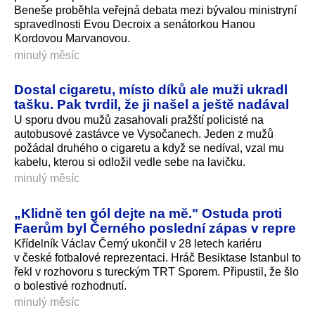
Beneše proběhla veřejná debata mezi bývalou ministryní
spravedlnosti Evou Decroix a senátorkou Hanou
Kordovou Marvanovou.
minulý měsíc
Dostal cigaretu, místo díků ale muži ukradl
tašku. Pak tvrdil, že ji našel a ještě nadával
U sporu dvou mužů zasahovali pražští policisté na
autobusové zastávce ve Vysočanech. Jeden z mužů
požádal druhého o cigaretu a když se nedíval, vzal mu
kabelu, kterou si odložil vedle sebe na lavičku.
minulý měsíc
„Klidně ten gól dejte na mě." Ostuda proti
Faerům byl Černého poslední zápas v repre
Křídelník Václav Černý ukončil v 28 letech kariéru
v české fotbalové reprezentaci. Hráč Besiktase Istanbul to
řekl v rozhovoru s tureckým TRT Sporem. Připustil, že šlo
o bolestivé rozhodnutí.
minulý měsíc