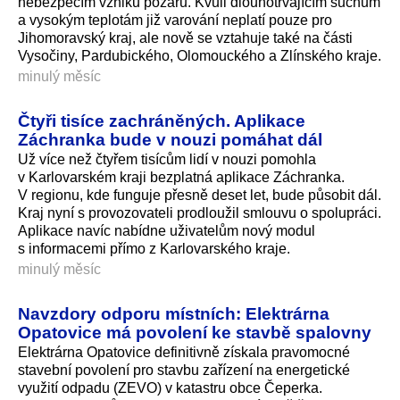
nebezpečím vzniku požárů. Kvůli dlouhotrvajícím suchům
a vysokým teplotám již varování neplatí pouze pro
Jihomoravský kraj, ale nově se vztahuje také na části
Vysočiny, Pardubického, Olomouckého a Zlínského kraje.
minulý měsíc
Čtyři tisíce zachráněných. Aplikace
Záchranka bude v nouzi pomáhat dál
Už více než čtyřem tisícům lidí v nouzi pomohla
v Karlovarském kraji bezplatná aplikace Záchranka.
V regionu, kde funguje přesně deset let, bude působit dál.
Kraj nyní s provozovateli prodloužil smlouvu o spolupráci.
Aplikace navíc nabídne uživatelům nový modul
s informacemi přímo z Karlovarské­ho kraje.
minulý měsíc
Navzdory odporu místních: Elektrárna
Opatovice má povolení ke stavbě spalovny
Elektrárna Opatovice definitivně získala pravomocné
stavební povolení pro stavbu zařízení na energetické
využití odpadu (ZEVO) v katastru obce Čeperka.