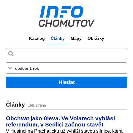
Katalog
Články
Mapy
Obrázky
Hledat
Články
168. strana
Obchvat jako úleva. Ve Volarech vyhlásí
referendum, v Sedlici začnou stavět
V Husinci na Prachaticku už vyhlíží stavbu silnice, která