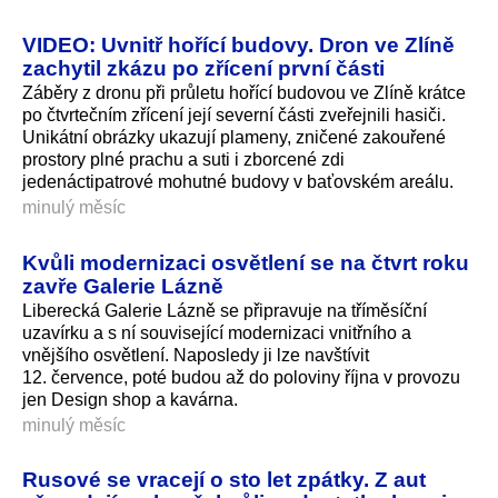
VIDEO: Uvnitř hořící budovy. Dron ve Zlíně
zachytil zkázu po zřícení první části
Záběry z dronu při průletu hořící budovou ve Zlíně krátce
po čtvrtečním zřícení její severní části zveřejnili hasiči.
Unikátní obrázky ukazují plameny, zničené zakouřené
prostory plné prachu a suti i zborcené zdi
jedenáctipatrové mohutné budovy v baťovském areálu.
minulý měsíc
Kvůli modernizaci osvětlení se na čtvrt roku
zavře Galerie Lázně
Liberecká Galerie Lázně se připravuje na tříměsíční
uzavírku a s ní související modernizaci vnitřního a
vnějšího osvětlení. Naposledy ji lze navštívit
12. července, poté budou až do poloviny října v provozu
jen Design shop a kavárna.
minulý měsíc
Rusové se vracejí o sto let zpátky. Z aut