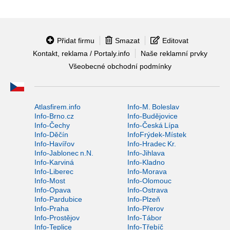
Přidat firmu
Smazat
Editovat
Kontakt, reklama / Portaly.info
Naše reklamní prvky
Všeobecné obchodní podmínky
Atlasfirem.info
Info-M. Boleslav
Info-Brno.cz
Info-Budějovice
Info-Čechy
Info-Česká Lípa
Info-Děčín
InfoFrýdek-Místek
Info-Havířov
Info-Hradec Kr.
Info-Jablonec n.N.
Info-Jihlava
Info-Karviná
Info-Kladno
Info-Liberec
Info-Morava
Info-Most
Info-Olomouc
Info-Opava
Info-Ostrava
Info-Pardubice
Info-Plzeň
Info-Praha
Info-Přerov
Info-Prostějov
Info-Tábor
Info-Teplice
Info-Třebíč