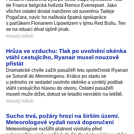
de France belgická hvězda Remco Evenepoel. Jako
všichni ostatní dostal naloženo od suveréna Tadeje
Pogačara, navíc ho naštvala špatná spolupráce
s parťákem Florianem Lipowitzem v týmu Red Bullu. Ten
se na situaci díval úplně jinak.
minulý měsíc
Hrůza ve vzduchu: Tlak po uvolnění okénka
vtáhl cestujícího, Ryanair musel nouzově
přistát
Dramatické chvíle zažili pasažéři letu společnosti Ryanair
ze Soluně do Memmingenu. Krátce po startu se
u jednoho ze sedadel uvolnilo okénko a vzniklý podtlak
vtáhl cestujícího hlavou do otvoru. Ostatní pasažéři
museli muže držet, dokud se letadlo nevrátilo na letiště.
minulý měsíc
Sucho trvá, požáry hrozí na širším území.
Meteorologové vydali nová doporučení
Meteorologové rozšířili platnost výstrahy před