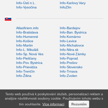
Info-Ústí n.L.
Info-Karlovy Vary
Info-Vysočina
InfoZlín
Atlasfiriem.info
Info-Bardejov
Info-Bratislava
Info-Ban. Bystrica
Info-Humenné
Info-Komárno
Info-Košice
Info-Levice
Info-Martin
Info-Michalovce
Info-L. Mikuláš
Info-Nitra.sk
Info-Sp. Nová Ves
Info-Nové Zámky
Info-Piešťany
Info-Poprad
Info-Pov. Bystrica
Info-Prešov
Info-Prievidza
Info-Slovensko
Info-Trenčín
Info-Trnava
Info-Žilina
Info-Zvolen
Tento web používá k poskytování služeb, personalizaci reklam a
analýze návštěvnosti soubory cookie. Používáním tohoto webu s
tím souhlasíte.
Více informací
.
Rozumím