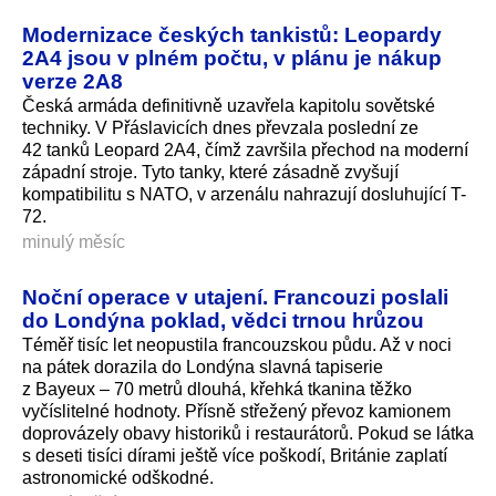
Modernizace českých tankistů: Leopardy
2A4 jsou v plném počtu, v plánu je nákup
verze 2A8
Česká armáda definitivně uzavřela kapitolu sovětské
techniky. V Přáslavicích dnes převzala poslední ze
42 tanků Leopard 2A4, čímž završila přechod na moderní
západní stroje. Tyto tanky, které zásadně zvyšují
kompatibilitu s NATO, v arzenálu nahrazují dosluhující T-
72.
minulý měsíc
Noční operace v utajení. Francouzi poslali
do Londýna poklad, vědci trnou hrůzou
Téměř tisíc let neopustila francouzskou půdu. Až v noci
na pátek dorazila do Londýna slavná tapiserie
z Bayeux – 70 metrů dlouhá, křehká tkanina těžko
vyčíslitelné hodnoty. Přísně střežený převoz kamionem
doprovázely obavy historiků i restaurátorů. Pokud se látka
s deseti tisíci dírami ještě více poškodí, Británie zaplatí
astronomické odškodné.