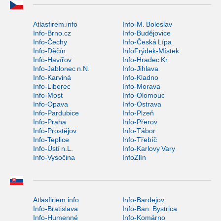
Atlasfirem.info
Info-M. Boleslav
Info-Brno.cz
Info-Budějovice
Info-Čechy
Info-Česká Lípa
Info-Děčín
InfoFrýdek-Místek
Info-Havířov
Info-Hradec Kr.
Info-Jablonec n.N.
Info-Jihlava
Info-Karviná
Info-Kladno
Info-Liberec
Info-Morava
Info-Most
Info-Olomouc
Info-Opava
Info-Ostrava
Info-Pardubice
Info-Plzeň
Info-Praha
Info-Přerov
Info-Prostějov
Info-Tábor
Info-Teplice
Info-Třebíč
Info-Ústí n.L.
Info-Karlovy Vary
Info-Vysočina
InfoZlín
Atlasfiriem.info
Info-Bardejov
Info-Bratislava
Info-Ban. Bystrica
Info-Humenné
Info-Komárno