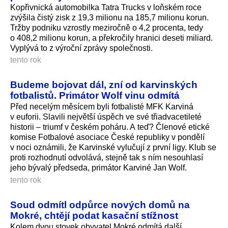
Kopřivnická automobilka Tatra Trucks v loňském roce
zvýšila čistý zisk z 19,3 milionu na 185,7 milionu korun.
Tržby podniku vzrostly meziročně o 4,2 procenta, tedy
o 408,2 milionu korun, a překročily hranici deseti miliard.
Vyplývá to z výroční zprávy společnosti.
tento rok
Budeme bojovat dál, zní od karvinských
fotbalistů. Primátor Wolf vinu odmítá
Před necelým měsícem byli fotbalisté MFK Karviná
v euforii. Slavili největší úspěch ve své třiadvacetileté
historii – triumf v českém poháru. A teď? Členové etické
komise Fotbalové asociace České republiky v pondělí
v noci oznámili, že Karvinské vylučují z první ligy. Klub se
proti rozhodnutí odvolává, stejně tak s ním nesouhlasí
jeho bývalý předseda, primátor Karviné Jan Wolf.
tento rok
Soud odmítl odpůrce nových domů na
Mokré, chtějí podat kasační stížnost
Kolem dvou stovek obyvatel Mokré odmítá další