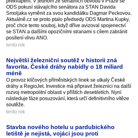
překvapení. V jednom ze senátních obvodů v Praze se
ODS pokusí stávajícího senátora za STAN Davida
Smoljaka vyměnit za svou kandidátku Dagmar Peckovou.
Aktuálně.cz se proto ptalo předsedy ODS Martina Kupky,
proč chce tento souboj, když dříve avizoval spojenectví
se STAN a dalšími opozičními stranami s cílem zabránit
posílení vlivu ANO.
tento rok
Největší železniční soutěž v historii zná
favorita. České dráhy nabídly o 18 miliard
méně
O provoz klíčových příměstských linek se utkaly České
dráhy a RegioJet. Investice má připravit železnici na další
rozvoj metropolitní oblasti v příštích desetiletích. Nyní
následuje fáze posuzování, která určí definitivního vítěze
soutěže.
tento rok
Stavba nového hotelu u pardubického
letiště je nejistá, vojáci jsou proti