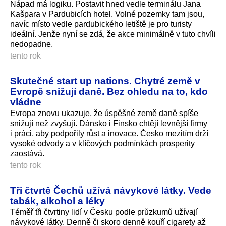
Nápad má logiku. Postavit hned vedle terminálu Jana
Kašpara v Pardubicích hotel. Volné pozemky tam jsou,
navíc místo vedle pardubického letiště je pro turisty
ideální. Jenže nyní se zdá, že akce minimálně v tuto chvíli
nedopadne.
tento rok
Skutečné start up nations. Chytré země v
Evropě snižují daně. Bez ohledu na to, kdo
vládne
Evropa znovu ukazuje, že úspěšné země daně spíše
snižují než zvyšují. Dánsko i Finsko chtějí levnější firmy
i práci, aby podpořily růst a inovace. Česko mezitím drží
vysoké odvody a v klíčových podmínkách prosperity
zaostává.
tento rok
Tři čtvrtě Čechů užívá návykové látky. Vede
tabák, alkohol a léky
Téměř tři čtvrtiny lidí v Česku podle průzkumů užívají
návykové látky. Denně či skoro denně kouří cigarety až