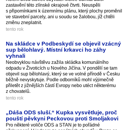
zastavění této zlínské okrajové čtvrti. Neuspěli
s připomínkami k územnímu plánu, který plochy proměnil
ve stavební parcely, ani u soudu se žalobou, jíž chtěli
změnu zneplatnit.
tento rok
Na skládce v Podbeskydí se objevil vzácný
sup bělohlavý. Místní krkavci ho záhy
vyhnali
Neobvyklou návštěvu zažila skládka komunálního
odpadu v Životicích u Nového Jičína. V pondělí se tam
objevil sup bělohlavý, který se ve volné přírodě v Česku
běžně nevyskytuje. Podle odborníků mohl výjimečně
přiletět z jižnějších částí Evropy nebo utéct některému
z chovatelů.
tento rok
„Dáša ODS sluší.“ Kupka vysvětluje, proč
pouští pěvkyni Peckovou proti Smoljakovi
Pro některé voliče ODS a STAN je to pořádné