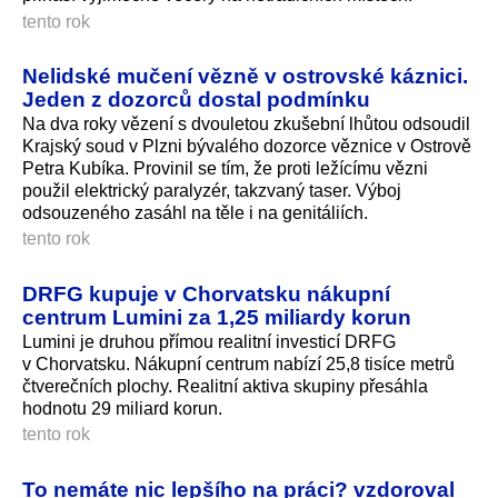
tento rok
Nelidské mučení vězně v ostrovské káznici.
Jeden z dozorců dostal podmínku
Na dva roky vězení s dvouletou zkušební lhůtou odsoudil
Krajský soud v Plzni bývalého dozorce věznice v Ostrově
Petra Kubíka. Provinil se tím, že proti ležícímu vězni
použil elektrický paralyzér, takzvaný taser. Výboj
odsouzeného zasáhl na těle i na genitáliích.
tento rok
DRFG kupuje v Chorvatsku nákupní
centrum Lumini za 1,25 miliardy korun
Lumini je druhou přímou realitní investicí DRFG
v Chorvatsku. Nákupní centrum nabízí 25,8 tisíce metrů
čtverečních plochy. Realitní aktiva skupiny přesáhla
hodnotu 29 miliard korun.
tento rok
To nemáte nic lepšího na práci? vzdoroval