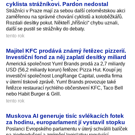
cyklista strážníkovi. Pardon nedostal
Strážníci v Praze mají za sebou další celoměstskou akci
zaměřenou na správné chování cyklistů a koloběžkářů.
Rozdali desítky pokut. Někteří „hříšníci“ chybu uznali,
další se pustil se strážníky do debaty.
tento rok
Majitel KFC prodává známý řetězec pizzerií.
Investiční fond za něj zaplatí desítky miliard
Americká společnost Yum! Brands prodá za 2,7 miliardy
USD (56,2 miliardy korun) řetězec Pizza Hut. Koupí jej
investiční společnost LongRange Capital, uvedla firma
v úterní tiskové zprávě. Yum! Brands provozuje také
řetězce restaurací rychlého občerstvení KFC, Taco Bell
nebo Habit Burger & Grill.
tento rok
Muskova AI generuje tisíc svlékacích fotek
za hodinu, europarlament jí vystavil stopku
Poslanci Evropského parlamentu v úterý schválili balíček
na zjednodušení a zmírnění legislativy regulující