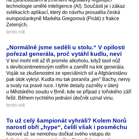
technologie umělé inteligence (AI). Součástí je i zákaz
svlékacích aplikací, který do návrhu prosadila česká
europoslankyně Markéta Gregorová (Piráti) z frakce
Zelených.
tento rok
„Normálně jsme seděli u stolu.“ V opilosti
pořezal generála, proč vytáhl kudlu, neví
V krvi mohl mít až tři promile alkoholu, když tasil nůž
s devíticenti­metrovým ostřím a zamířil na krk generála.
Voják se zkušenostmi ze speciálních sil a Afghánistánu
pak útok vykryl. Kudla mu tak poranila „jen“ šlachy, nervy
a svaly na pravé ruce. I tyhle detaily zazněly v úterý
u Městského soudu v Brně, kde se případ z loňského září
řešil. Během rychlého jednání útočník uznal vinu.
tento rok
To už celý šampionát vyhráli? Kolem Norů
narostl obří „hype“, čelili však i posměchu
Norové už se nemohou dočkat svého vstupu do