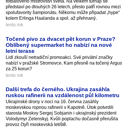
fotbalového mistrovství světa. Na velkém turnaji se
představí po dlouhých 26 letech, přesto patří rovnou mezi
spolufavority šampionátu. Někomu může připadat „hype“
kolem Erlinga Haalanda a spol. až přehnaný.
tento rok
Točené pivo za dvacet pět korun v Praze?
Oblíbený supermarket ho nabízí na nové
letní terase
Lidl zkouší netradiční promoakci. Své privátní značky
nabízí v pražské Stromovce. Kam přesně na točený Argus
za 25 korun?
tento rok
Další trefa do černého. Ukrajina zasáhla
ruskou rafinerii na vzdálenost půl kilometru
Ukrajinské drony v noci na 16. června zasáhly
moskevskou ropnou rafinerii v Kapotně. Útok potvrdili
starosta Moskvy Sergej Sobjanin i ukrajinský prezident
Volodymyr Zelenskyj. Kvůli poplachu dočasně přerušila
provoz čtyři moskevská letiště.