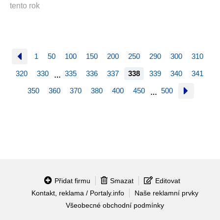
tento rok
1
50
100
150
200
250
290
300
310
320
330
335
336
337
338
339
340
341
…
350
360
370
380
400
450
500
…
Přidat firmu
Smazat
Editovat
Kontakt, reklama / Portaly.info
Naše reklamní prvky
Všeobecné obchodní podmínky