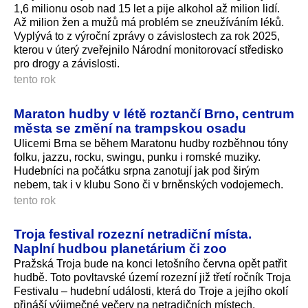
1,6 milionu osob nad 15 let a pije alkohol až milion lidí.
Až milion žen a mužů má problém se zneužíváním léků.
Vyplývá to z výroční zprávy o závislostech za rok 2025,
kterou v úterý zveřejnilo Národní monitorovací středisko
pro drogy a závislosti.
tento rok
Maraton hudby v létě roztančí Brno, centrum
města se změní na trampskou osadu
Ulicemi Brna se během Maratonu hudby rozběhnou tóny
folku, jazzu, rocku, swingu, punku i romské muziky.
Hudebníci na počátku srpna zanotují jak pod širým
nebem, tak i v klubu Sono či v brněnských vodojemech.
tento rok
Troja festival rozezní netradiční místa.
Naplní hudbou planetárium či zoo
Pražská Troja bude na konci letošního června opět patřit
hudbě. Toto povltavské území rozezní již třetí ročník Troja
Festivalu – hudební události, která do Troje a jejího okolí
přináší výjimečné večery na netradičních místech.