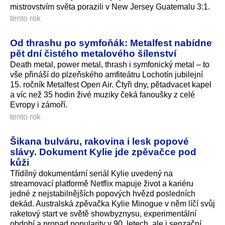
mistrovstvím světa porazili v New Jersey Guatemalu 3:1.
tento rok
Od thrashu po symfoňák: Metalfest nabídne
pět dní čistého metalového šílenství
Death metal, power metal, thrash i symfonický metal – to
vše přináší do plzeňského amfiteátru Lochotín jubilejní
15. ročník Metalfest Open Air. Čtyři dny, pětadvacet kapel
a víc než 35 hodin živé muziky čeká fanoušky z celé
Evropy i zámoří.
tento rok
Šikana bulváru, rakovina i lesk popové
slávy. Dokument Kylie jde zpěvačce pod
kůži
Třídílný dokumentární seriál Kylie uvedený na
streamovací platformě Netflix mapuje život a kariéru
jedné z nejstabilnějších popových hvězd posledních
dekád. Australská zpěvačka Kylie Minogue v něm líčí svůj
raketový start ve světě showbyznysu, experimentální
období a propad popularity v 90. letech, ale i senzační