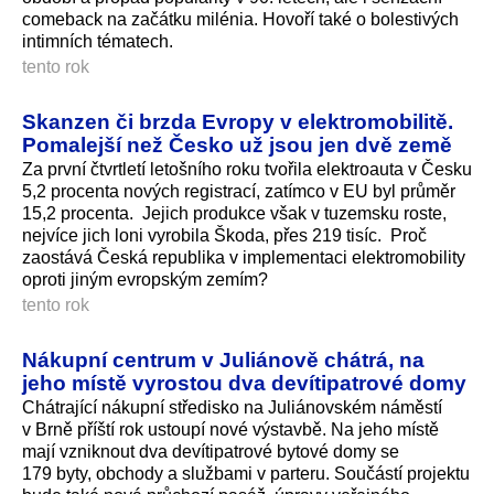
comeback na začátku milénia. Hovoří také o bolestivých
intimních tématech.
tento rok
Skanzen či brzda Evropy v elektromobilitě.
Pomalejší než Česko už jsou jen dvě země
Za první čtvrtletí letošního roku tvořila elektroauta v Česku
5,2 procenta nových registrací, zatímco v EU byl průměr
15,2 procenta. Jejich produkce však v tuzemsku roste,
nejvíce jich loni vyrobila Škoda, přes 219 tisíc. Proč
zaostává Česká republika v implementaci elektromobility
oproti jiným evropským zemím?
tento rok
Nákupní centrum v Juliánově chátrá, na
jeho místě vyrostou dva devítipatrové domy
Chátrající nákupní středisko na Juliánovském náměstí
v Brně příští rok ustoupí nové výstavbě. Na jeho místě
mají vzniknout dva devítipatrové bytové domy se
179 byty, obchody a službami v parteru. Součástí projektu