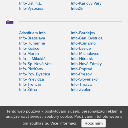
Info-Ústí n.L.
Info-Karlovy Vary
Info-Vysočina
InfoZlín
Atlasfiriem.info
Info-Bardejov
Info-Bratislava
Info-Ban. Bystrica
Info-Humenné
Info-Komárno
Info-Košice
Info-Levice
Info-Martin
Info-Michalovce
Info-L. Mikuláš
Info-Nitra.sk
Info-Sp. Nová Ves
Info-Nové Zámky
Info-Piešťany
Info-Poprad
Info-Pov. Bystrica
Info-Prešov
Info-Prievidza
Info-Slovensko
Info-Trenčín
Info-Trnava
Info-Žilina
Info-Zvolen
Tento web používá k poskytování služeb, personalizaci reklam a
analýze návštěvnosti soubory cookie. Používáním tohoto webu s
tím souhlasíte.
Více informací
.
Rozumím