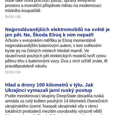
bude také nová průchozí pasáž, úpravy veřejného
prostoru a investiční příspěvek městu na modernizaci
místního koupaliště.
tento rok
Nejprodávanějších elektromobilů na světě je
jen pět. Ne, Škoda Elroq k nim nepatří
Ačkoliv v evropském měřítku je Elroq momentálně
nejprodávanějším bateriovým autem, v tom světovém
byste jej na čelných místech hledali marně. Ve
skutečnosti pouhých pět elektrických modelů tvoří celou
pětinu trhu s bateriovými vozy. Dva z nich určitě znáte, tři
pravděpodobně nikoliv.
tento rok
Hlad a drony 100 kilometrů v týlu. Jak
Ukrajinci vymazali jarní ruský postup
Podle monitorovací skupiny DeepState obsadila ruská
armáda za celý květen pouhých 14 kilometrů čtverečních
ukrajinského území. Naopak ukrajinské síly v rámci
lokálních protiúderů mezitím osvobodily výrazně větší