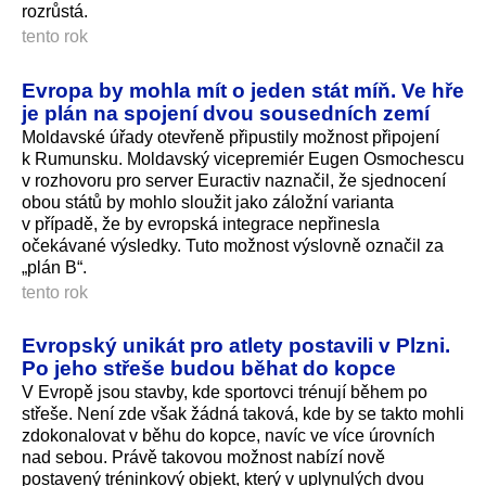
rozrůstá.
tento rok
Evropa by mohla mít o jeden stát míň. Ve hře
je plán na spojení dvou sousedních zemí
Moldavské úřady otevřeně připustily možnost připojení
k Rumunsku. Moldavský vicepremiér Eugen Osmochescu
v rozhovoru pro server Euractiv naznačil, že sjednocení
obou států by mohlo sloužit jako záložní varianta
v případě, že by evropská integrace nepřinesla
očekávané výsledky. Tuto možnost výslovně označil za
„plán B“.
tento rok
Evropský unikát pro atlety postavili v Plzni.
Po jeho střeše budou běhat do kopce
V Evropě jsou stavby, kde sportovci trénují během po
střeše. Není zde však žádná taková, kde by se takto mohli
zdokonalovat v běhu do kopce, navíc ve více úrovních
nad sebou. Právě takovou možnost nabízí nově
postavený tréninkový objekt, který v uplynulých dvou