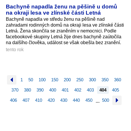
Bachyně napadla ženu na pěšině u domů
na okraji lesa ve zlínské části Letná
Bachyně napadla ve středu ženu na pěšině nad
zahradami rodinných domů na okraji lesa ve zlínské části
Letná. Žena skončila se zraněním v nemocnici. Podle
facebookové skupiny Letná žije dnes bachyně zaútočila
na dalšího člověka, událost se však obešla bez zranění.
tento rok
1
50
100
150
200
250
300
350
360
370
380
390
400
401
402
403
404
405
406
407
410
420
430
440
450
500
…