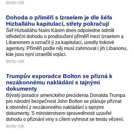
tento rok
Dohoda o příměří s Izraelem je dle šéfa
Hizballáhu kapitulací, střety pokračují
Šéf Hizballáhu Naím Kásim dnes odpoledne odmítl
středeční dohodu o prodloužení příměří mezi Izraelem a
Libanonem a označil ji za kapitulaci, uvedly tiskové
agentury. Příměří podle něj musí zahrnovat i jih Libanonu,
kde jsou nyní izraelští vojáci.
tento rok
Trumpův exporadce Bolton se přizná k
nezákonnému nakládání s tajnými
dokumenty
Bývalý poradce amerického prezidenta Donalda Trumpa
pro národní bezpečnost John Bolton se plánuje přiznat
k obvinění z nezákonného nakládání s tajnými
dokumenty. S ministerstvem spravedlnosti uzavřel
dohodu o přiznání viny s cílem vyhnout se trestu vězení.
tento rok