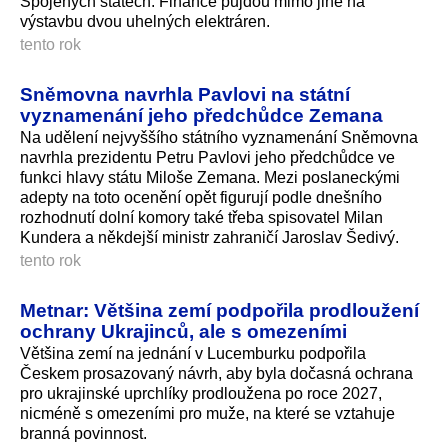
Spojených státech. Finance půjdou mimo jiné na
výstavbu dvou uhelných elektráren.
tento rok
Sněmovna navrhla Pavlovi na státní
vyznamenání jeho předchůdce Zemana
Na udělení nejvyššího státního vyznamenání Sněmovna
navrhla prezidentu Petru Pavlovi jeho předchůdce ve
funkci hlavy státu Miloše Zemana. Mezi poslaneckými
adepty na toto ocenění opět figurují podle dnešního
rozhodnutí dolní komory také třeba spisovatel Milan
Kundera a někdejší ministr zahraničí Jaroslav Šedivý.
tento rok
Metnar: Většina zemí podpořila prodloužení
ochrany Ukrajinců, ale s omezeními
Většina zemí na jednání v Lucemburku podpořila
Českem prosazovaný návrh, aby byla dočasná ochrana
pro ukrajinské uprchlíky prodloužena po roce 2027,
nicméně s omezeními pro muže, na které se vztahuje
branná povinnost.