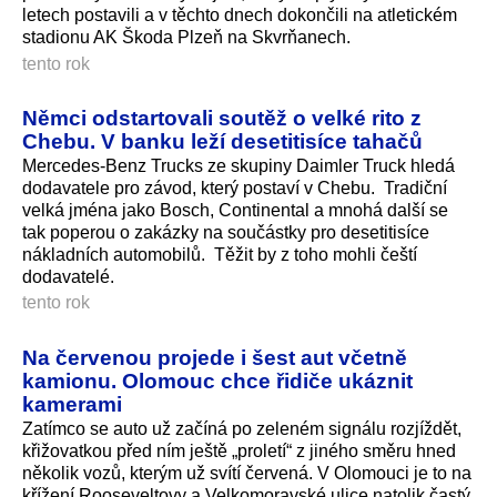
letech postavili a v těchto dnech dokončili na atletickém
stadionu AK Škoda Plzeň na Skvrňanech.
tento rok
Němci odstartovali soutěž o velké rito z
Chebu. V banku leží desetitisíce tahačů
Mercedes-Benz Trucks ze skupiny Daimler Truck hledá
dodavatele pro závod, který postaví v Chebu. Tradiční
velká jména jako Bosch, Continental a mnohá další se
tak poperou o zakázky na součástky pro desetitisíce
nákladních automobilů. Těžit by z toho mohli čeští
dodavatelé.
tento rok
Na červenou projede i šest aut včetně
kamionu. Olomouc chce řidiče ukáznit
kamerami
Zatímco se auto už začíná po zeleném signálu rozjíždět,
křižovatkou před ním ještě „proletí“ z jiného směru hned
několik vozů, kterým už svítí červená. V Olomouci je to na
křížení Rooseveltovy a Velkomoravské ulice natolik častý