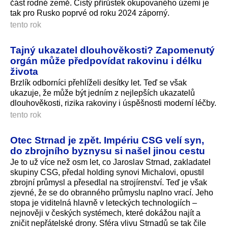
část rodné země. Čistý přírůstek okupovaného území je
tak pro Rusko poprvé od roku 2024 záporný.
tento rok
Tajný ukazatel dlouhověkosti? Zapomenutý
orgán může předpovídat rakovinu i délku
života
Brzlík odborníci přehlíželi desítky let. Teď se však
ukazuje, že může být jedním z nejlepších ukazatelů
dlouhověkosti, rizika rakoviny i úspěšnosti moderní léčby.
tento rok
Otec Strnad je zpět. Impériu CSG velí syn,
do zbrojního byznysu si našel jinou cestu
Je to už více než osm let, co Jaroslav Strnad, zakladatel
skupiny CSG, předal holding synovi Michalovi, opustil
zbrojní průmysl a přesedlal na strojírenství. Teď je však
zjevné, že se do obranného průmyslu naplno vrací. Jeho
stopa je viditelná hlavně v leteckých technologiích –
nejnověji v českých systémech, které dokážou najít a
zničit nepřátelské drony. Sféra vlivu Strnadů se tak čile