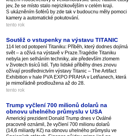
jev, že se místo stalo nejrizikovějším v celém kraji.
S ukázněním šoférů by zde tak v budoucnu měly pomoci
kamery a automatické pokutování.
tento rok
Soutěž o vstupenky na výstavu TITANIC
114 let od potopení Titaniku: Příběh, který dodnes dojímá
svět – a ožívá na výstavě v Praze.Tragédie Titaniku
nebyla jen selháním techniky, ale především zlomem
v životech tisíců lidí. Tyto lidské příběhy dnes znovu
ožívají prostřednictvím výstavy Titanic – The Artifact
Exhibition v hale PVA EXPO PRAHA v Letňanech, která
je mimořádně prodloužena až do 28.
tento rok
Trump vyčlení 700 milionů dolarů na
obnovu uhelného průmyslu v USA
Americký prezident Donald Trump dnes v Oválné
pracovně oznámil, že vyčlení 700 milionu dolarů
(14,6 miliardy Kč) na obnovu uhelného průmyslu ve