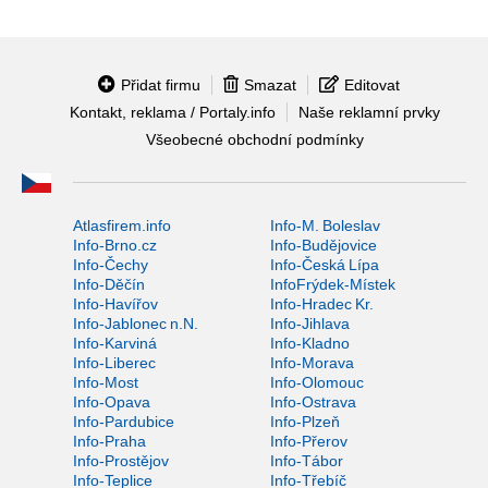
Přidat firmu
Smazat
Editovat
Kontakt, reklama / Portaly.info
Naše reklamní prvky
Všeobecné obchodní podmínky
Atlasfirem.info
Info-M. Boleslav
Info-Brno.cz
Info-Budějovice
Info-Čechy
Info-Česká Lípa
Info-Děčín
InfoFrýdek-Místek
Info-Havířov
Info-Hradec Kr.
Info-Jablonec n.N.
Info-Jihlava
Info-Karviná
Info-Kladno
Info-Liberec
Info-Morava
Info-Most
Info-Olomouc
Info-Opava
Info-Ostrava
Info-Pardubice
Info-Plzeň
Info-Praha
Info-Přerov
Info-Prostějov
Info-Tábor
Info-Teplice
Info-Třebíč