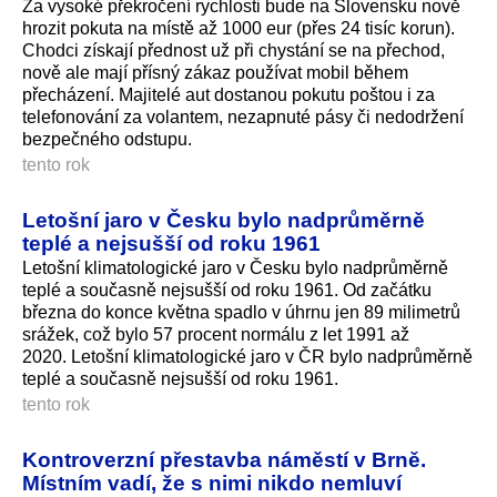
Za vysoké překročení rychlosti bude na Slovensku nově
hrozit pokuta na místě až 1000 eur (přes 24 tisíc korun).
Chodci získají přednost už při chystání se na přechod,
nově ale mají přísný zákaz používat mobil během
přecházení. Majitelé aut dostanou pokutu poštou i za
telefonování za volantem, nezapnuté pásy či nedodržení
bezpečného odstupu.
tento rok
Letošní jaro v Česku bylo nadprůměrně
teplé a nejsušší od roku 1961
Letošní klimatologické jaro v Česku bylo nadprůměrně
teplé a současně nejsušší od roku 1961. Od začátku
března do konce května spadlo v úhrnu jen 89 milimetrů
srážek, což bylo 57 procent normálu z let 1991 až
2020. Letošní klimatologické jaro v ČR bylo nadprůměrně
teplé a současně nejsušší od roku 1961.
tento rok
Kontroverzní přestavba náměstí v Brně.
Místním vadí, že s nimi nikdo nemluví