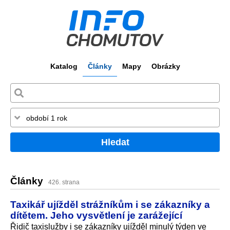
Katalog
Články
Mapy
Obrázky
Hledat
Články
426. strana
Taxikář ujížděl strážníkům i se zákazníky a
dítětem. Jeho vysvětlení je zarážející
Řidič taxislužby i se zákazníky ujížděl minulý týden ve