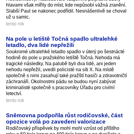
hlavami však mířily do míst, kde nepůsobí vážná zranění.
Slabší Paul se nakonec podřídil. Nesnášenlivě se choval
už u samic.
tento rok
Na pole u letiště Točná spadlo ultralehké
letadlo, dva lidé nepřežili
Soukromé ultralehké letadlo spadlo v úterý po šestnácté
hodině do pole u pražského letiště Točná. Nehoda má
tragické následky. Na palubě byli dva lidé, ani jeden
nehodu nepřežil, uvedli policisté na síti X. Na místě
společně s nimi zasahují také pražští hasiči a zdravotničtí
záchranáři. Okolnostmi pádu se budou nyní zabývat
kriminalisté společně s pracovníky Úřadu pro civilní
letectví.
tento rok
Sněmovna podpořila růst rodičovské, část
opozice volá po zavedení valorizace
Rodičovský příspěvek by mohl mohl vzrůst od příštího