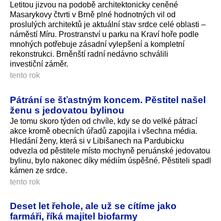
Letitou jizvou na podobě architektonicky ceněné
Masarykovy čtvrti v Brně plné hodnotných vil od
proslulých architektů je aktuální stav srdce celé oblasti –
náměstí Míru. Prostranství u parku na Kraví hoře podle
mnohých potřebuje zásadní vylepšení a kompletní
rekonstrukci. Brněnští radní nedávno schválili
investiční záměr.
tento rok
Pátrání se šťastným koncem. Pěstitel našel
ženu s jedovatou bylinou
Je tomu skoro týden od chvíle, kdy se do velké pátrací
akce kromě obecních úřadů zapojila i všechna média.
Hledání ženy, která si v Libišanech na Pardubicku
odvezla od pěstitele místo mochyně peruánské jedovatou
bylinu, bylo nakonec díky médiím úspěšné. Pěstiteli spadl
kámen ze srdce.
tento rok
Deset let řehole, ale už se cítíme jako
farmáři, říká majitel biofarmy