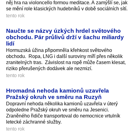
něj hra na violoncello formou meditace. A zamýšlí se, jak
se mění role klasických hudebníků v době sociálních sítí.
tento rok
Naučte se názvy úzkých hrdel světového
obchodu. Pár průlivů drží v šachu miliardy
lidí
Hormuzská úžina připomněla křehkost světového
obchodu. Ropa, LNG i další suroviny míří přes několik
zranitelných tras. Závislost na ropě může časem klesat,
riziko přerušených dodávek ale nezmizí.
tento rok
Hromadná nehoda kamionů uzavřela
Pražský okruh ve směru na Ruzyň
Dopravní nehoda několika kamionů uzavřela v úterý
odpoledne Pražský okruh ve směru na Jesenici.
Zraněného řidiče transportoval do nemocnice vrtulník
letecké záchranné služby.
tento rok