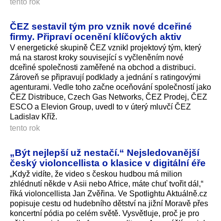
tento rok
ČEZ sestavil tým pro vznik nové dceřiné
firmy. Připraví ocenění klíčových aktiv
V energetické skupině ČEZ vznikl projektový tým, který
má na starost kroky související s vyčleněním nové
dceřiné společnosti zaměřené na obchod a distribuci.
Zároveň se připravují podklady a jednání s ratingovými
agenturami. Vedle toho začne oceňování společností jako
ČEZ Distribuce, Czech Gas Networks, ČEZ Prodej, ČEZ
ESCO a Elevion Group, uvedl to v úterý mluvčí ČEZ
Ladislav Kříž.
tento rok
„Být nejlepší už nestačí.“ Nejsledovanější
český violoncellista o klasice v digitální éře
„Když vidíte, že video s českou hudbou má milion
zhlédnutí někde v Asii nebo Africe, máte chuť tvořit dál,“
říká violoncellista Jan Zvěřina. Ve Spotlightu Aktuálně.cz
popisuje cestu od hudebního dětství na jižní Moravě přes
koncertní pódia po celém světě. Vysvětluje, proč je pro