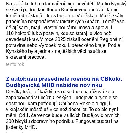
Na začátku toho o farmaření moc nevěděli. Martin Kynský
se svojí partnerkou Ilonou Kodýmovou budovali farmu
téměř od základů. Dnes biofarma Vojtěška u Malé Skály
připomíná hospodářství v rakouských Alpách. Téměř vše
dělají sami, mají i vlastní bourárnu masa a spravují
110 hektarů luk a pastvin, kde se starají o více než
devadesát krav. V roce 2025 získali ocenění Regionální
potravina nebo Výrobek roku Libereckého kraje. Podle
Kynského byla jedna z nejtěžších věcí naučit se
s krávami pracovat.
tento rok
Z autobusu přesednete rovnou na CBkolo.
Budějovická MHD nabídne novinku
Desítky tisíc lidí každý rok nasednou na růžová kola
zaparkovaná v ulicích Českých Budějovic a rychle se
dostanou, kam potřebují. Oblíbená Rekola fungují
v krajském městě už více než deset let. To se ale nyní
mění. Od 1. července bude v ulicích Budějovic prvních
200 bicyklů dopravního podniku. Fungovat budou i na
jízdenky MHD.