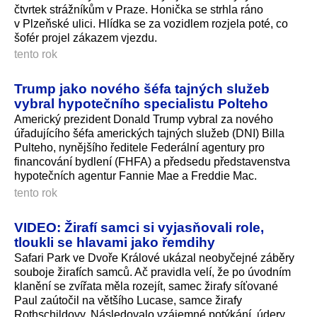
čtvrtek strážníkům v Praze. Honička se strhla ráno
v Plzeňské ulici. Hlídka se za vozidlem rozjela poté, co
šofér projel zákazem vjezdu.
tento rok
Trump jako nového šéfa tajných služeb
vybral hypotečního specialistu Polteho
Americký prezident Donald Trump vybral za nového
úřadujícího šéfa amerických tajných služeb (DNI) Billa
Pulteho, nynějšího ředitele Federální agentury pro
financování bydlení (FHFA) a předsedu představenstva
hypotečních agentur Fannie Mae a Freddie Mac.
tento rok
VIDEO: Žirafí samci si vyjasňovali role,
tloukli se hlavami jako řemdihy
Safari Park ve Dvoře Králové ukázal neobyčejné záběry
souboje žirafích samců. Ač pravidla velí, že po úvodním
klanění se zvířata měla rozejít, samec žirafy síťované
Paul zaútočil na většího Lucase, samce žirafy
Rothschildovy. Následovalo vzájemné potýkání, údery