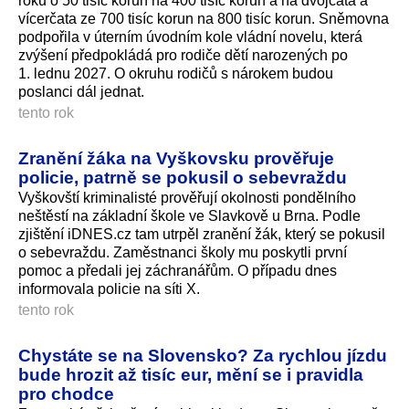
roku o 50 tisíc korun na 400 tisíc korun a na dvojčata a
vícerčata ze 700 tisíc korun na 800 tisíc korun. Sněmovna
podpořila v úterním úvodním kole vládní novelu, která
zvýšení předpokládá pro rodiče dětí narozených po
1. lednu 2027. O okruhu rodičů s nárokem budou
poslanci dál jednat.
tento rok
Zranění žáka na Vyškovsku prověřuje
policie, patrně se pokusil o sebevraždu
Vyškovští kriminalisté prověřují okolnosti pondělního
neštěstí na základní škole ve Slavkově u Brna. Podle
zjištění iDNES.cz tam utrpěl zranění žák, který se pokusil
o sebevraždu. Zaměstnanci školy mu poskytli první
pomoc a předali jej záchranářům. O případu dnes
informovala policie na síti X.
tento rok
Chystáte se na Slovensko? Za rychlou jízdu
bude hrozit až tisíc eur, mění se i pravidla
pro chodce