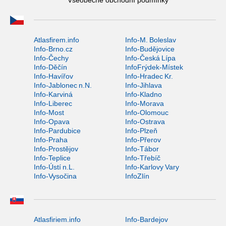
Všeobecné obchodní podmínky
Atlasfirem.info
Info-M. Boleslav
Info-Brno.cz
Info-Budějovice
Info-Čechy
Info-Česká Lípa
Info-Děčín
InfoFrýdek-Místek
Info-Havířov
Info-Hradec Kr.
Info-Jablonec n.N.
Info-Jihlava
Info-Karviná
Info-Kladno
Info-Liberec
Info-Morava
Info-Most
Info-Olomouc
Info-Opava
Info-Ostrava
Info-Pardubice
Info-Plzeň
Info-Praha
Info-Přerov
Info-Prostějov
Info-Tábor
Info-Teplice
Info-Třebíč
Info-Ústí n.L.
Info-Karlovy Vary
Info-Vysočina
InfoZlín
Atlasfiriem.info
Info-Bardejov