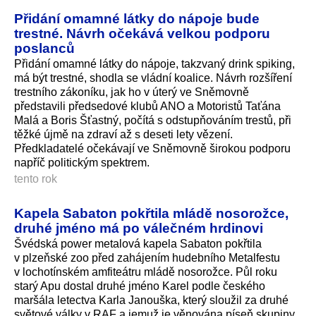
Přidání omamné látky do nápoje bude
trestné. Návrh očekává velkou podporu
poslanců
Přidání omamné látky do nápoje, takzvaný drink spiking,
má být trestné, shodla se vládní koalice. Návrh rozšíření
trestního zákoníku, jak ho v úterý ve Sněmovně
představili předsedové klubů ANO a Motoristů Taťána
Malá a Boris Šťastný, počítá s odstupňováním trestů, při
těžké újmě na zdraví až s deseti lety vězení.
Předkladatelé očekávají ve Sněmovně širokou podporu
napříč politickým spektrem.
tento rok
Kapela Sabaton pokřtila mládě nosorožce,
druhé jméno má po válečném hrdinovi
Švédská power metalová kapela Sabaton pokřtila
v plzeňské zoo před zahájením hudebního Metalfestu
v lochotínském amfiteátru mládě nosorožce. Půl roku
starý Apu dostal druhé jméno Karel podle českého
maršála letectva Karla Janouška, který sloužil za druhé
světové války v RAF a jemuž je věnována píseň skupiny