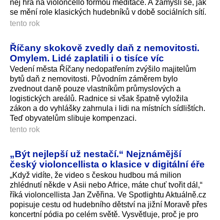
něj hra na violoncello formou meditace. A zamýšlí se, jak
se mění role klasických hudebníků v době sociálních sítí.
tento rok
Říčany skokově zvedly daň z nemovitosti.
Omylem. Lidé zaplatili i o tisíce víc
Vedení města Říčany nedopatřením zvýšilo majitelům
bytů daň z nemovitosti. Původním záměrem bylo
zvednout daně pouze vlastníkům průmyslových a
logistických areálů. Radnice si však špatně vyložila
zákon a do vyhlášky zahrnula i lidi na místních sídlištích.
Teď obyvatelům slibuje kompenzaci.
tento rok
„Být nejlepší už nestačí.“ Nejznámější
český violoncellista o klasice v digitální éře
„Když vidíte, že video s českou hudbou má milion
zhlédnutí někde v Asii nebo Africe, máte chuť tvořit dál,“
říká violoncellista Jan Zvěřina. Ve Spotlightu Aktuálně.cz
popisuje cestu od hudebního dětství na jižní Moravě přes
koncertní pódia po celém světě. Vysvětluje, proč je pro