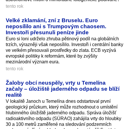
tento rok
Velké zklamání, zní z Bruselu. Euro
neposílilo ani s Trumpovým chaosem.
Investoři přesunuli peníze jinde
Euro si loni udrželo zhruba pětinový podíl na globálních
trzích, výrazněji však neposílilo. Investoři i centrální banky
ve velkém přesouvali prostředky do zlata. ECB vyzývá
evropské politiky k reformám, které by zvýšily
mezinárodní význam eura.
tento rok
Žaloby obcí neuspěly, vrty u Temelína
začaly – úložiště jaderného odpadu se blíží
realitě
V lokalitě Janoch u Temelína dnes odstartoval první
geologický průzkum, který může rozhodnout o umístění
hlubinného úložiště jaderného odpadu. Správa úložišť
radioaktivního odpadu (SÚRAO) zahájila vrty do hloubky
30 a 100 metrů zaměřené na sledování podzemních