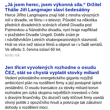
„Já jsem herec, jsem výkonná síla.“ Držitel
Thálie Jiří Langmajer slaví šedesátiny
Herce Jiřího Langmajera znají lidé z mnoha výrazných
rolí v divadle, ve filmu i v televizi. Působil na několika
předních divadelních scénách včetně Divadla pod
Palmovkou a Národního divadla, nyní hraje například
v pražském Divadle Ungelt. Dobře znám je
i návštěvníkům Letních shakespearovských slavností.
Hrál ve více než stovce filmů a objevil se i v řadě seriálů.
Ve středu 3. června oslaví 60 let.
tento rok
Jen třicet vyvolených rozhodne o osudu
ČEZ, stát se chystá vyplatit stovky miliard
Vedení polostátního energetického gigantu rozjíždí
ambiciózní plán na rozdělení firmy a její postupné úplné
zestátnění. O osudu transakce za stovky miliard korun
rozhodne jen úzká skupina největších investorů v čele
s dravými finančníky. Do dozorčí rady klíčové firmy usedá
vlivný politik z opozičního hnutí a potvrzuje tak zákulisní
dohody o rozdělení moci.