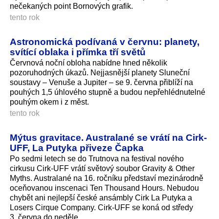
nečekaných point Bornových grafik.
tento rok
Astronomická podívaná v červnu: planety,
svítící oblaka i přímka tří světů
Červnová noční obloha nabídne hned několik
pozoruhodných úkazů. Nejjasnější planety Sluneční
soustavy – Venuše a Jupiter – se 9. června přiblíží na
pouhých 1,5 úhlového stupně a budou nepřehlédnutelné
pouhým okem i z měst.
tento rok
Mýtus gravitace. Australané se vrátí na Cirk-
UFF, La Putyka přiveze Čapka
Po sedmi letech se do Trutnova na festival nového
cirkusu Cirk-UFF vrátí světový soubor Gravity & Other
Myths. Australané na 16. ročníku představí mezinárodně
oceňovanou inscenaci Ten Thousand Hours. Nebudou
chybět ani nejlepší české ansámbly Cirk La Putyka a
Losers Cirque Company. Cirk-UFF se koná od středy
3. června do neděle.