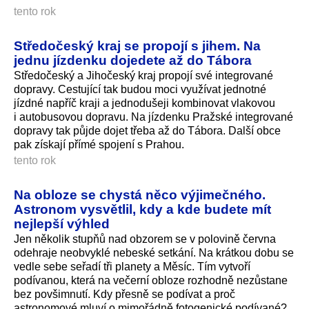
tento rok
Středočeský kraj se propojí s jihem. Na
jednu jízdenku dojedete až do Tábora
Středočeský a Jihočeský kraj propojí své integrované
dopravy. Cestující tak budou moci využívat jednotné
jízdné napříč kraji a jednodušeji kombinovat vlakovou
i autobusovou dopravu. Na jízdenku Pražské integrované
dopravy tak půjde dojet třeba až do Tábora. Další obce
pak získají přímé spojení s Prahou.
tento rok
Na obloze se chystá něco výjimečného.
Astronom vysvětlil, kdy a kde budete mít
nejlepší výhled
Jen několik stupňů nad obzorem se v polovině června
odehraje neobvyklé nebeské setkání. Na krátkou dobu se
vedle sebe seřadí tři planety a Měsíc. Tím vytvoří
podívanou, která na večerní obloze rozhodně nezůstane
bez povšimnutí. Kdy přesně se podívat a proč
astronomové mluví o mimořádně fotogenické podívané?