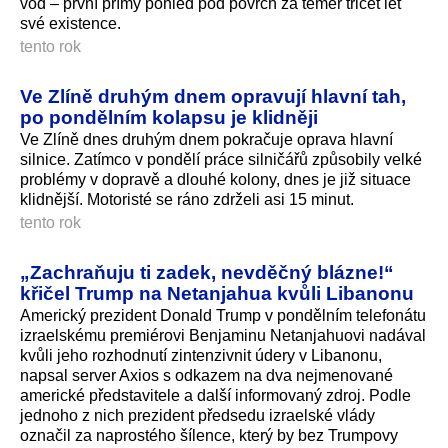
vod – první přímý pohled pod povrch za téměř třicet let
své existence.
tento rok
Ve Zlíně druhým dnem opravují hlavní tah,
po pondělním kolapsu je klidněji
Ve Zlíně dnes druhým dnem pokračuje oprava hlavní
silnice. Zatímco v pondělí práce silničářů způsobily velké
problémy v dopravě a dlouhé kolony, dnes je již situace
klidnější. Motoristé se ráno zdrželi asi 15 minut.
tento rok
„Zachraňuju ti zadek, nevděčný blázne!“
křičel Trump na Netanjahua kvůli Libanonu
Americký prezident Donald Trump v pondělním telefonátu
izraelskému premiérovi Benjaminu Netanjahuovi nadával
kvůli jeho rozhodnutí zintenzivnit údery v Libanonu,
napsal server Axios s odkazem na dva nejmenované
americké představitele a další informovaný zdroj. Podle
jednoho z nich prezident předsedu izraelské vlády
označil za naprostého šílence, který by bez Trumpovy