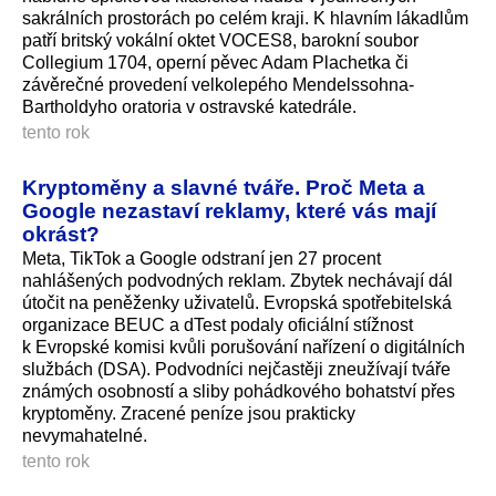
sakrálních prostorách po celém kraji. K hlavním lákadlům
patří britský vokální oktet VOCES8, barokní soubor
Collegium 1704, operní pěvec Adam Plachetka či
závěrečné provedení velkolepého Mendelssohna-
Bartholdyho oratoria v ostravské katedrále.
tento rok
Kryptoměny a slavné tváře. Proč Meta a
Google nezastaví reklamy, které vás mají
okrást?
Meta, TikTok a Google odstraní jen 27 procent
nahlášených podvodných reklam. Zbytek nechávají dál
útočit na peněženky uživatelů. Evropská spotřebitelská
organizace BEUC a dTest podaly oficiální stížnost
k Evropské komisi kvůli porušování nařízení o digitálních
službách (DSA). Podvodníci nejčastěji zneužívají tváře
známých osobností a sliby pohádkového bohatství přes
kryptoměny. Zracené peníze jsou prakticky
nevymahatelné.
tento rok