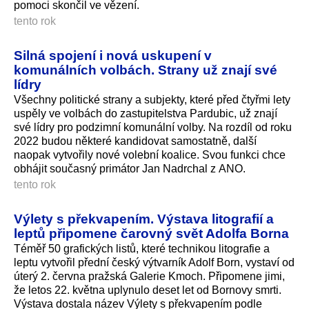
pomoci skončil ve vězení.
tento rok
Silná spojení i nová uskupení v
komunálních volbách. Strany už znají své
lídry
Všechny politické strany a subjekty, které před čtyřmi lety
uspěly ve volbách do zastupitelstva Pardubic, už znají
své lídry pro podzimní komunální volby. Na rozdíl od roku
2022 budou některé kandidovat samostatně, další
naopak vytvořily nové volební koalice. Svou funkci chce
obhájit současný primátor Jan Nadrchal z ANO.
tento rok
Výlety s překvapením. Výstava litografií a
leptů připomene čarovný svět Adolfa Borna
Téměř 50 grafických listů, které technikou litografie a
leptu vytvořil přední český výtvarník Adolf Born, vystaví od
úterý 2. června pražská Galerie Kmoch. Připomene jimi,
že letos 22. května uplynulo deset let od Bornovy smrti.
Výstava dostala název Výlety s překvapením podle