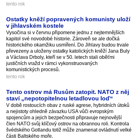
tento rok
Ostatky kněží popravených komunisty uloží
v jihlavském kostele
Vysočina si v červnu připomene jednu z nejtemnějších
kapitol své novodobé historie. Zároveň se ale dočká
historického okamžiku usmíření. Do Jihlavy budou trvale
převezeny a uloženy ostatky katolických kněží Jana Buly
a Václava Drboly, kteří se v 50. letech stali oběťmi
justičních vražd v rámci vykonstruovaných
komunistických procesů.
tento rok
Tento ostrov má Rusům zatopit. NATO z něj
staví „nepotopitelnou letadlovou loď“
V době rostoucích obav z ruské agrese, hybridních útoků
a nejistoty ohledně závazku USA vůči evropským
spojencům a jejich bezpečnosti připravuje nejnovější
člen NATO svůj klíčový ostrov na obrannou roli. Kontrola
švédského Gotlandu totiž může znamenat ovládnutí velké
části Baltského moře.