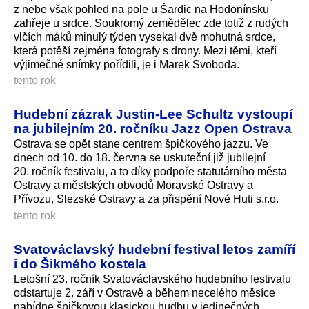
z nebe však pohled na pole u Šardic na Hodonínsku
zahřeje u srdce. Soukromý zemědělec zde totiž z rudých
vlčích máků minulý týden vysekal dvě mohutná srdce,
která potěší zejména fotografy s drony. Mezi těmi, kteří
výjimečné snímky pořídili, je i Marek Svoboda.
tento rok
Hudební zázrak Justin-Lee Schultz vystoupí
na jubilejním 20. ročníku Jazz Open Ostrava
Ostrava se opět stane centrem špičkového jazzu. Ve
dnech od 10. do 18. června se uskuteční již jubilejní
20. ročník festivalu, a to díky podpoře statutárního města
Ostravy a městských obvodů Moravské Ostravy a
Přívozu, Slezské Ostravy a za přispění Nové Huti s.r.o.
tento rok
Svatováclavský hudební festival letos zamíří
i do Šikmého kostela
Letošní 23. ročník Svatováclavského hudebního festivalu
odstartuje 2. září v Ostravě a během necelého měsíce
nabídne špičkovou klasickou hudbu v jedinečných