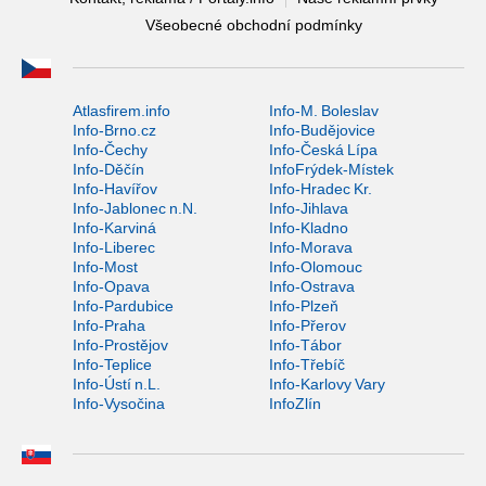
Všeobecné obchodní podmínky
Atlasfirem.info
Info-M. Boleslav
Info-Brno.cz
Info-Budějovice
Info-Čechy
Info-Česká Lípa
Info-Děčín
InfoFrýdek-Místek
Info-Havířov
Info-Hradec Kr.
Info-Jablonec n.N.
Info-Jihlava
Info-Karviná
Info-Kladno
Info-Liberec
Info-Morava
Info-Most
Info-Olomouc
Info-Opava
Info-Ostrava
Info-Pardubice
Info-Plzeň
Info-Praha
Info-Přerov
Info-Prostějov
Info-Tábor
Info-Teplice
Info-Třebíč
Info-Ústí n.L.
Info-Karlovy Vary
Info-Vysočina
InfoZlín