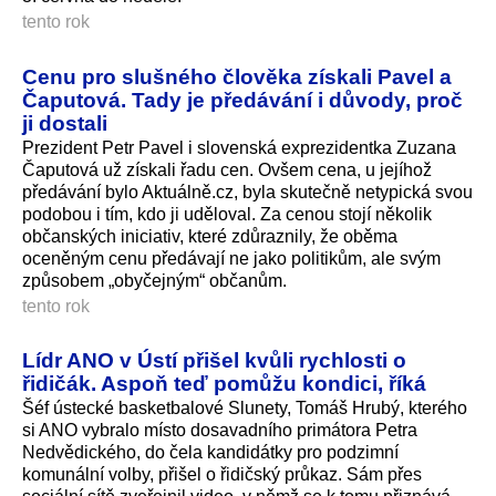
tento rok
Cenu pro slušného člověka získali Pavel a
Čaputová. Tady je předávání i důvody, proč
ji dostali
Prezident Petr Pavel i slovenská exprezidentka Zuzana
Čaputová už získali řadu cen. Ovšem cena, u jejíhož
předávání bylo Aktuálně.cz, byla skutečně netypická svou
podobou i tím, kdo ji uděloval. Za cenou stojí několik
občanských iniciativ, které zdůraznily, že oběma
oceněným cenu předávají ne jako politikům, ale svým
způsobem „obyčejným“ občanům.
tento rok
Lídr ANO v Ústí přišel kvůli rychlosti o
řidičák. Aspoň teď pomůžu kondici, říká
Šéf ústecké basketbalové Slunety, Tomáš Hrubý, kterého
si ANO vybralo místo dosavadního primátora Petra
Nedvědického, do čela kandidátky pro podzimní
komunální volby, přišel o řidičský průkaz. Sám přes