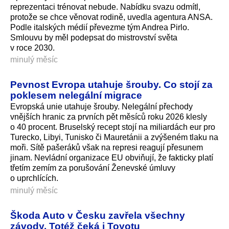
reprezentaci trénovat nebude. Nabídku svazu odmítl,
protože se chce věnovat rodině, uvedla agentura ANSA.
Podle italských médií převezme tým Andrea Pirlo.
Smlouvu by měl podepsat do mistrovství světa
v roce 2030.
minulý měsíc
Pevnost Evropa utahuje šrouby. Co stojí za
poklesem nelegální migrace
Evropská unie utahuje šrouby. Nelegální přechody
vnějších hranic za prvních pět měsíců roku 2026 klesly
o 40 procent. Bruselský recept stojí na miliardách eur pro
Turecko, Libyi, Tunisko či Mauretánii a zvýšeném tlaku na
moři. Sítě pašeráků však na represi reagují přesunem
jinam. Nevládní organizace EU obviňují, že fakticky platí
třetím zemím za porušování Ženevské úmluvy
o uprchlících.
minulý měsíc
Škoda Auto v Česku zavřela všechny
závody. Totéž čeká i Toyotu