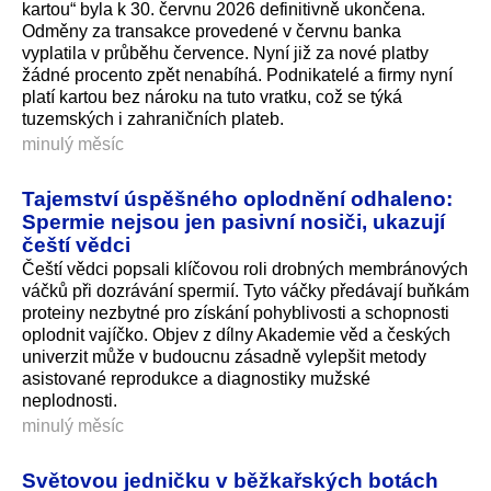
kartou“ byla k 30. červnu 2026 definitivně ukončena.
Odměny za transakce provedené v červnu banka
vyplatila v průběhu července. Nyní již za nové platby
žádné procento zpět nenabíhá. Podnikatelé a firmy nyní
platí kartou bez nároku na tuto vratku, což se týká
tuzemských i zahraničních plateb.
minulý měsíc
Tajemství úspěšného oplodnění odhaleno:
Spermie nejsou jen pasivní nosiči, ukazují
čeští vědci
Čeští vědci popsali klíčovou roli drobných membránových
váčků při dozrávání spermií. Tyto váčky předávají buňkám
proteiny nezbytné pro získání pohyblivosti a schopnosti
oplodnit vajíčko. Objev z dílny Akademie věd a českých
univerzit může v budoucnu zásadně vylepšit metody
asistované reprodukce a diagnostiky mužské
neplodnosti.
minulý měsíc
Světovou jedničku v běžkařských botách