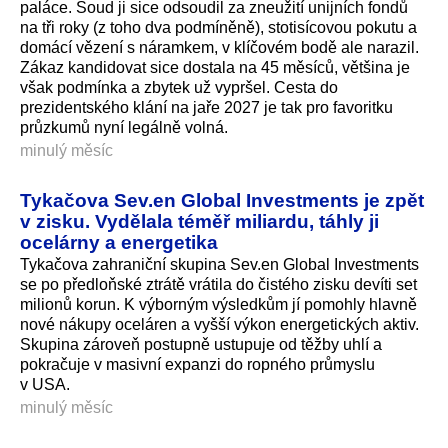
paláce. Soud ji sice odsoudil za zneužití unijních fondů
na tři roky (z toho dva podmíněně), stotisícovou pokutu a
domácí vězení s náramkem, v klíčovém bodě ale narazil.
Zákaz kandidovat sice dostala na 45 měsíců, většina je
však podmínka a zbytek už vypršel. Cesta do
prezidentského klání na jaře 2027 je tak pro favoritku
průzkumů nyní legálně volná.
minulý měsíc
Tykačova Sev.en Global Investments je zpět
v zisku. Vydělala téměř miliardu, táhly ji
ocelárny a energetika
Tykačova zahraniční skupina Sev.en Global Investments
se po předloňské ztrátě vrátila do čistého zisku devíti set
milionů korun. K výborným výsledkům jí pomohly hlavně
nové nákupy oceláren a vyšší výkon energetických aktiv.
Skupina zároveň postupně ustupuje od těžby uhlí a
pokračuje v masivní expanzi do ropného průmyslu
v USA.
minulý měsíc