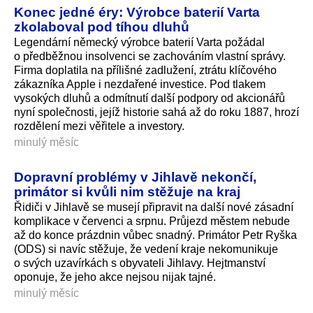
Konec jedné éry: Výrobce baterií Varta
zkolaboval pod tíhou dluhů
Legendární německý výrobce baterií Varta požádal
o předběžnou insolvenci se zachováním vlastní správy.
Firma doplatila na přílišné zadlužení, ztrátu klíčového
zákazníka Apple i nezdařené investice. Pod tlakem
vysokých dluhů a odmítnutí další podpory od akcionářů
nyní společnosti, jejíž historie sahá až do roku 1887, hrozí
rozdělení mezi věřitele a investory.
minulý měsíc
Dopravní problémy v Jihlavě nekončí,
primátor si kvůli nim stěžuje na kraj
Řidiči v Jihlavě se musejí připravit na další nové zásadní
komplikace v červenci a srpnu. Průjezd městem nebude
až do konce prázdnin vůbec snadný. Primátor Petr Ryška
(ODS) si navíc stěžuje, že vedení kraje nekomunikuje
o svých uzavírkách s obyvateli Jihlavy. Hejtmanství
oponuje, že jeho akce nejsou nijak tajné.
minulý měsíc