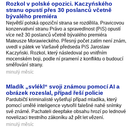
Rozkol v polské opozici. Kaczyńského
stranu opustí přes 30 poslanců včetně
bývalého premiéra
Největší polská opoziční strana se rozdělila. Pravicovou
konzervativní stranu Právo a spravedlnost (PiS) opustí
více než 30 poslanců včetně bývalého premiéra
Mateusze Morawieckého. Přesný počet zatím není znám,
uvedl v pátek ve Varšavě předseda PiS Jaroslaw
Kaczyński. Rozkol, který následoval po vnitřním
mocenském boji, podle ní pramení z konfliktu o budoucí
směřování strany.
minulý měsíc
Mladík „svlékl“ svoji známou pomocí AI a
obrázek rozeslal, případ řeší policie
Pardubičtí kriminalisté vyšetřují případ mladíka, který
pomocí umělé inteligence vytvořil falešné nahé snímky
své známé. Pachateli deepfake obsahu hrozí po lednové
novelizaci trestního zákoníku až pět let vězení.
minulý měsíc