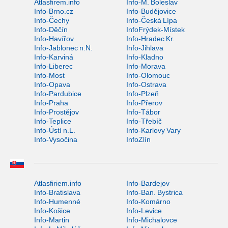
Atlasfirem.info
Info-M. Boleslav
Info-Brno.cz
Info-Budějovice
Info-Čechy
Info-Česká Lípa
Info-Děčín
InfoFrýdek-Místek
Info-Havířov
Info-Hradec Kr.
Info-Jablonec n.N.
Info-Jihlava
Info-Karviná
Info-Kladno
Info-Liberec
Info-Morava
Info-Most
Info-Olomouc
Info-Opava
Info-Ostrava
Info-Pardubice
Info-Plzeň
Info-Praha
Info-Přerov
Info-Prostějov
Info-Tábor
Info-Teplice
Info-Třebíč
Info-Ústí n.L.
Info-Karlovy Vary
Info-Vysočina
InfoZlín
Atlasfiriem.info
Info-Bardejov
Info-Bratislava
Info-Ban. Bystrica
Info-Humenné
Info-Komárno
Info-Košice
Info-Levice
Info-Martin
Info-Michalovce