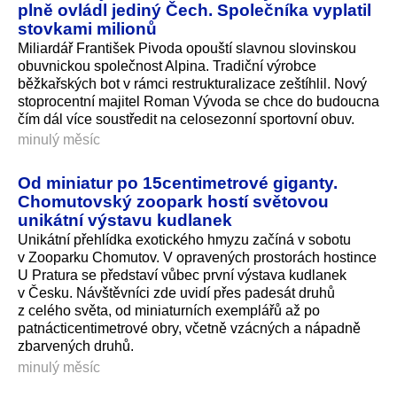
plně ovládl jediný Čech. Společníka vyplatil
stovkami milionů
Miliardář František Pivoda opouští slavnou slovinskou
obuvnickou společnost Alpina. Tradiční výrobce
běžkařských bot v rámci restrukturalizace zeštíhlil. Nový
stoprocentní majitel Roman Vývoda se chce do budoucna
čím dál více soustředit na celosezonní sportovní obuv.
minulý měsíc
Od miniatur po 15centimetrové giganty.
Chomutovský zoopark hostí světovou
unikátní výstavu kudlanek
Unikátní přehlídka exotického hmyzu začíná v sobotu
v Zooparku Chomutov. V opravených prostorách hostince
U Pratura se představí vůbec první výstava kudlanek
v Česku. Návštěvníci zde uvidí přes padesát druhů
z celého světa, od miniaturních exemplářů až po
patnácticenti­metrové obry, včetně vzácných a nápadně
zbarvených druhů.
minulý měsíc