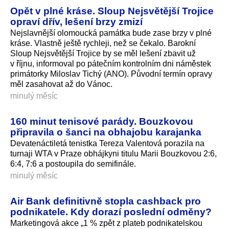
Opět v plné kráse. Sloup Nejsvětější Trojice
opraví dřív, lešení brzy zmizí
Nejslavnější olomoucká památka bude zase brzy v plné
kráse. Vlastně ještě rychleji, než se čekalo. Barokní
Sloup Nejsvětější Trojice by se měl lešení zbavit už
v říjnu, informoval po pátečním kontrolním dni náměstek
primátorky Miloslav Tichý (ANO). Původní termín opravy
měl zasahovat až do Vánoc.
minulý měsíc
160 minut tenisové parády. Bouzkovou
připravila o šanci na obhajobu karajanka
Devatenáctiletá tenistka Tereza Valentová porazila na
turnaji WTA v Praze obhájkyni titulu Marii Bouzkovou 2:6,
6:4, 7:6 a postoupila do semifinále.
minulý měsíc
Air Bank definitivně stopla cashback pro
podnikatele. Kdy dorazí poslední odměny?
Marketingová akce „1 % zpět z plateb podnikatelskou