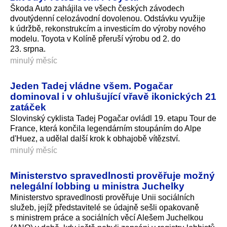
Škoda Auto zahájila ve všech českých závodech
dvoutýdenní celozávodní dovolenou. Odstávku využije
k údržbě, rekonstrukcím a investicím do výroby nového
modelu. Toyota v Kolíně přeruší výrobu od 2. do
23. srpna.
minulý měsíc
Jeden Tadej vládne všem. Pogačar
dominoval i v ohlušující vřavě ikonických 21
zatáček
Slovinský cyklista Tadej Pogačar ovládl 19. etapu Tour de
France, která končila legendárním stoupáním do Alpe
d'Huez, a udělal další krok k obhajobě vítězství.
minulý měsíc
Ministerstvo spravedlnosti prověřuje možný
nelegální lobbing u ministra Juchelky
Ministerstvo spravedlnosti prověřuje Unii sociálních
služeb, jejíž představitelé se údajně sešli opakovaně
s ministrem práce a sociálních věcí Alešem Juchelkou