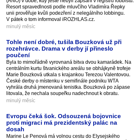
(ANO) v době, kdy ještě nebyli zapsáni v registru lobbistů.
Resort spravedlnosti podle mluvčího Vladimíra Řepky
unii prověřuje kvůli podezření z nelegálního lobbingu.
V pátek o tom informoval iROZHLAS.cz.
minulý měsíc
Tohle není dobré, tušila Bouzková už při
rozehrávce. Drama v derby jí přineslo
poučení
Byla to mimořádně vyrovnaná bitva dvou kamarádek. Na
centrálním kurtu štvanického areálu se obhájkyně trofeje
Marie Bouzková utkala s krajankou Terezou Valentovou.
České derby o místenku v semifinále podniku WTA
vyhrála druhá jmenovaná tenistka. Bouzková po zápase
litovala, že nechala soupeřku nadechnout k obratu.
minulý měsíc
Evropu čeká šok. Odsouzená bojovnice
proti migraci má prezidentský palác na
dosah
Marine Le Penová má volnou cestu do Elysejského