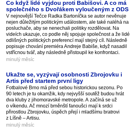
Co když lidé vyjdou proti Babišovi. A co má
společného s Dvořákem vyloučeným z ODS
V nejnovější Tečce Radka Bartoníčka se autor nevěnuje
nejen důležitým politickým událostem, ale také naléhá na
posluchače, aby se nenechali politiky rozdělovat. Na
videích ukazuje, co podle něj spojuje společnost a že lidé
odlišných politických preferencí mají stejný cíl. Následně
popisuje chování premiéra Andreje Babiše, když nasadil
vstřícnou tvář, aby následně přistoupil ke konfrontaci.
minulý měsíc
Ukažte se, vyzývají osobnosti Zbrojovku i
Artis před startem první ligy
Fotbalové Brno má před sebou historickou sezonu. Po
90 letech je tu okamžik, kdy nejvyšší soutěž budou hrát
dva kluby z jihomoravské metropole. A začíná se už
o víkendu. Ač mnozí brněnští fanoušci mají k srdci
přirostlou Zbrojovku, úspěch přejí i mladšímu bratrovi
z Líšně – Artisu.
minulý měsíc